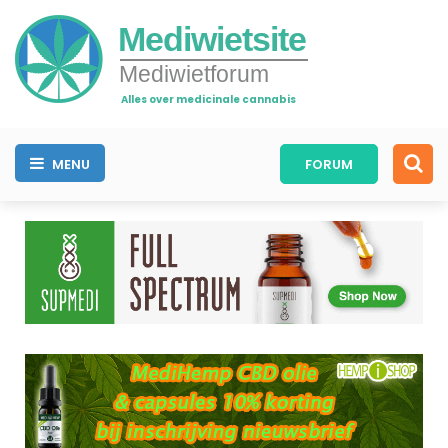
Mediwietsite
Mediwietforum
Alles over medicinale cannabis
MENU
FORUM