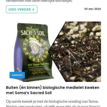
verwennen met deze heerlijke extraatjes.
LEES VERDER
05 mei 2026
KWEKEN
Buiten (én binnen) biologische mediwiet kweken
met Soma’s Sacred Soil
Op aarde kweek je met de biologische voeding van Soma.
Slechts vier producten, of zelfs maar één als je voor Soma's