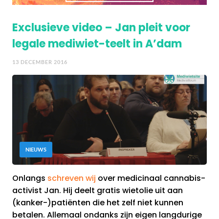
Exclusieve video – Jan pleit voor
legale mediwiet-teelt in A’dam
13 DECEMBER 2016
NIEUWS
Onlangs
schreven wij
over medicinaal cannabis-
activist Jan. Hij deelt gratis wietolie uit aan
(kanker-)patiënten die het zelf niet kunnen
betalen. Allemaal ondanks zijn eigen langdurige