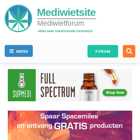
Mediwietsite
Mediwietforum
Alles over medicinale cannabis
MENU
FORUM