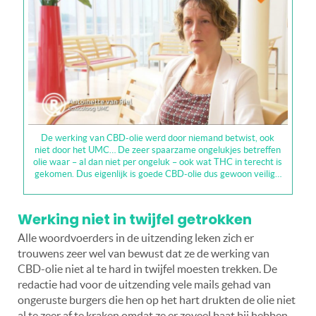
De werking van CBD-olie werd door niemand betwist, ook
niet door het UMC… De zeer spaarzame ongelukjes betreffen
olie waar – al dan niet per ongeluk – ook wat THC in terecht is
gekomen. Dus eigenlijk is goede CBD-olie dus gewoon veilig…
Werking niet in twijfel getrokken
Alle woordvoerders in de uitzending leken zich er
trouwens zeer wel van bewust dat ze de werking van
CBD-olie niet al te hard in twijfel moesten trekken. De
redactie had voor de uitzending vele mails gehad van
ongeruste burgers die hen op het hart drukten de olie niet
al te zeer af te kraken omdat ze er zoveel baat bij hebben.