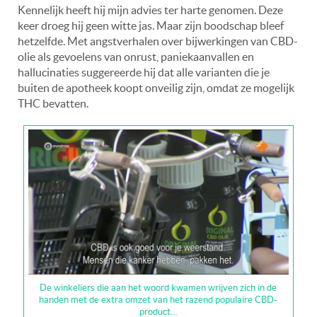
Kennelijk heeft hij mijn advies ter harte genomen. Deze
keer droeg hij geen witte jas. Maar zijn boodschap bleef
hetzelfde. Met angstverhalen over bijwerkingen van CBD-
olie als gevoelens van onrust, paniekaanvallen en
hallucinaties suggereerde hij dat alle varianten die je
buiten de apotheek koopt onveilig zijn, omdat ze mogelijk
THC bevatten.
De winkeliers die aan het woord kwamen wrijven zich in de
handen met de extra omzet van het razend populaire CBD-
product…