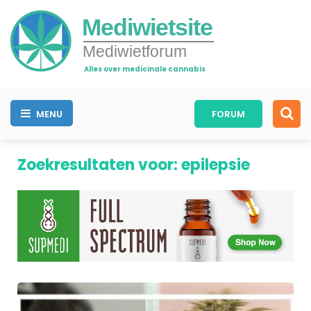
Mediwietsite
Mediwietforum
Alles over medicinale cannabis
MENU
FORUM
Zoekresultaten voor: epilepsie