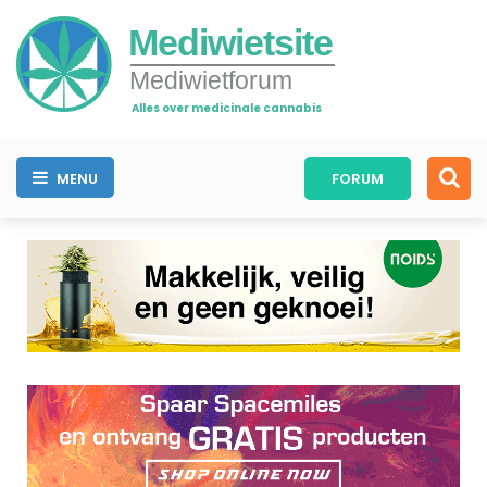
Mediwietsite
Mediwietforum
Alles over medicinale cannabis
MENU
FORUM