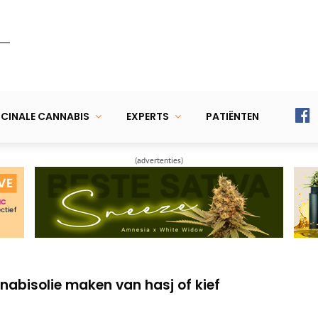
CINALE CANNABIS
EXPERTS
PATIËNTEN
(advertenties)
 je weten over de voordelen en bijwerkingen
bisolie voor kankerpatiënten
annabisolie maken van hasj of kief
 je weten over de voordelen en bijwerkingen