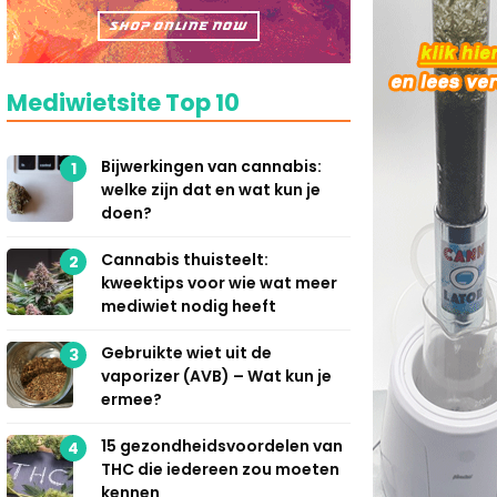
Mediwietsite Top 10
Bijwerkingen van cannabis:
1
welke zijn dat en wat kun je
doen?
Cannabis thuisteelt:
2
kweektips voor wie wat meer
mediwiet nodig heeft
Gebruikte wiet uit de
3
vaporizer (AVB) – Wat kun je
ermee?
15 gezondheidsvoordelen van
4
THC die iedereen zou moeten
kennen