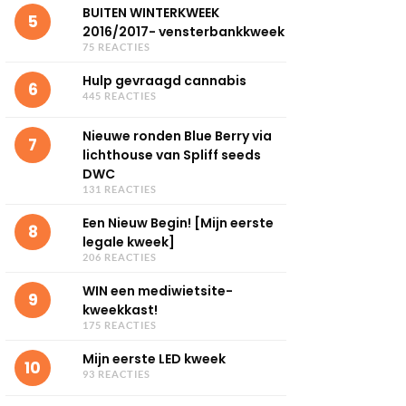
BUITEN WINTERKWEEK
5
2016/2017- vensterbankkweek
75 REACTIES
Hulp gevraagd cannabis
6
445 REACTIES
Nieuwe ronden Blue Berry via
7
lichthouse van Spliff seeds
DWC
131 REACTIES
Een Nieuw Begin! [Mijn eerste
8
legale kweek]
206 REACTIES
WIN een mediwietsite-
9
kweekkast!
175 REACTIES
Mijn eerste LED kweek
10
93 REACTIES