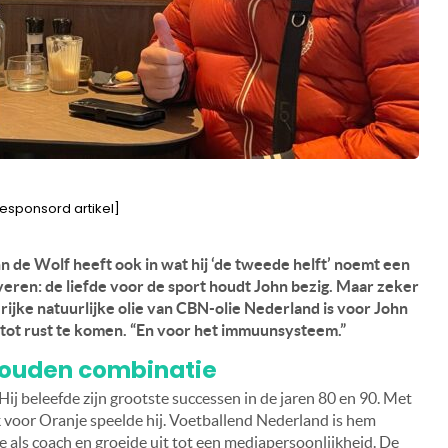
esponsord artikel]
 de Wolf heeft ook in wat hij ‘de tweede helft’ noemt een
veren: de liefde voor de sport houdt John bezig. Maar zeker
e rijke natuurlijke olie van CBN-olie Nederland is voor John
 tot rust te komen. “En voor het immuunsysteem.”
 gouden combinatie
ij beleefde zijn grootste successen in de jaren 80 en 90. Met
voor Oranje speelde hij. Voetballend Nederland is hem
e als coach en groeide uit tot een mediapersoonlijkheid. De