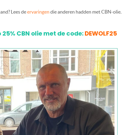
and? Lees de
ervaringen
die anderen hadden met CBN-olie.
op 25% CBN olie met de code:
DEWOLF25