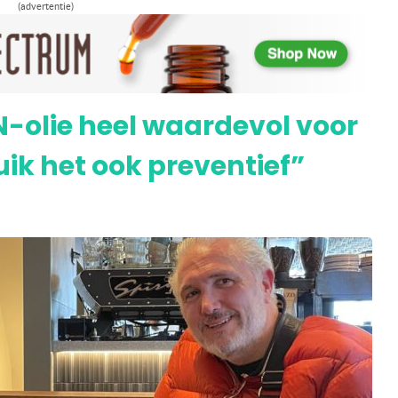
bisolie voor kankerpatiënten
(advertentie)
N-olie heel waardevol voor
ik het ook preventief”