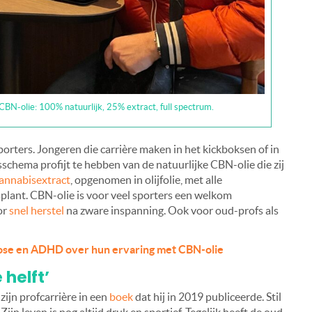
CBN-olie: 100% natuurlijk, 25% extract, full spectrum.
rters. Jongeren die carrière maken in het kickboksen of in
sschema profijt te hebben van de natuurlijke CBN-olie die zij
annabisextract
, opgenomen in olijfolie, met alle
plant. CBN-olie is voor veel sporters een welkom
or
snel herstel
na zware inspanning. Ook voor oud-profs als
rose en ADHD over hun ervaring met CBN-olie
 helft’
zijn profcarrière in een
boek
dat hij in 2019 publiceerde. Stil
Zijn leven is nog altijd druk en sportief. Tegelijk heeft de oud-