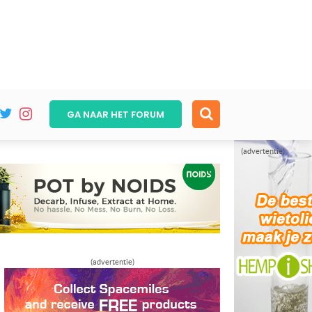
GA NAAR HET
FORUM
(advertentie)
(advertentie)