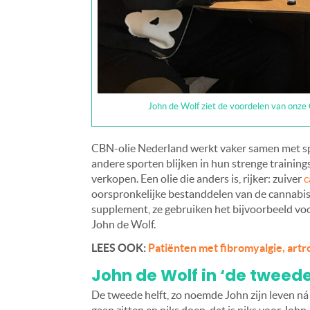
John de Wolf ziet de voordelen van onze 
CBN-olie Nederland werkt vaker samen met spo
andere sporten blijken in hun strenge training
verkopen. Een olie die anders is, rijker: zuiver
c
oorspronkelijke bestanddelen van de cannabis
supplement, ze gebruiken het bijvoorbeeld vo
John de Wolf.
LEES OOK:
Patiënten met fibromyalgie, art
John de Wolf in ‘de tweede
De tweede helft, zo noemde John zijn leven ná 
gaan zitten en niks doen, dat is niks voor John. 