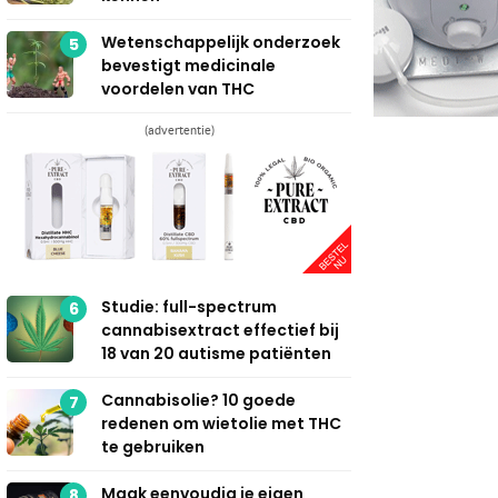
Wetenschappelijk onderzoek
5
bevestigt medicinale
voordelen van THC
(advertentie)
Studie: full-spectrum
6
cannabisextract effectief bij
18 van 20 autisme patiënten
Cannabisolie? 10 goede
7
redenen om wietolie met THC
te gebruiken
Maak eenvoudig je eigen
8