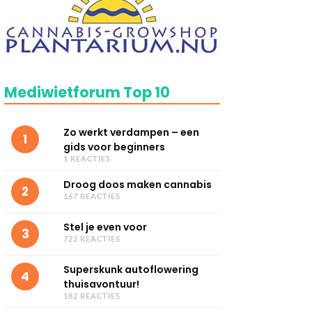
Mediwietforum Top 10
Zo werkt verdampen – een
1
gids voor beginners
1 REACTIES
Droog doos maken cannabis
2
167 REACTIES
Stel je even voor
3
722 REACTIES
Superskunk autoflowering
4
thuisavontuur!
182 REACTIES