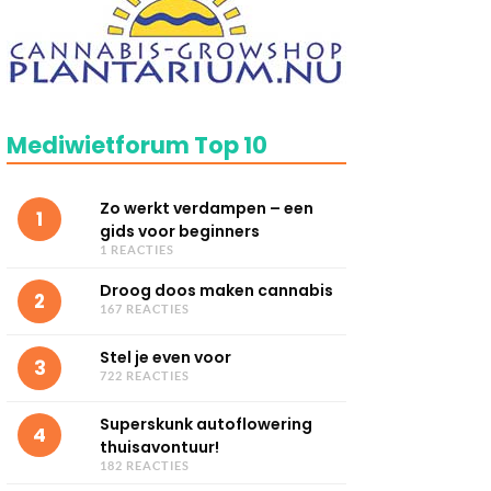
Mediwietforum Top 10
Zo werkt verdampen – een
1
gids voor beginners
1 REACTIES
Droog doos maken cannabis
2
167 REACTIES
Stel je even voor
3
722 REACTIES
Superskunk autoflowering
4
thuisavontuur!
182 REACTIES