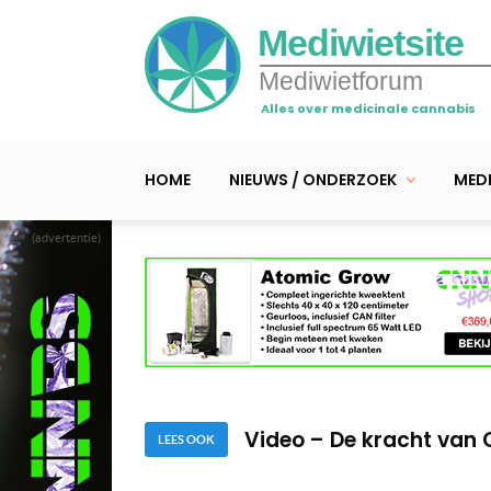
Mediwietsite
Mediwietforum
Alles over medicinale cannabis
HOME
NIEUWS / ONDERZOEK
MEDI
(advertentie)
Video – MS-patiënt Ray 
Video – Wietolie help
Video – De kracht van C
LEES OOK
Video – MS-patiënt Ray 