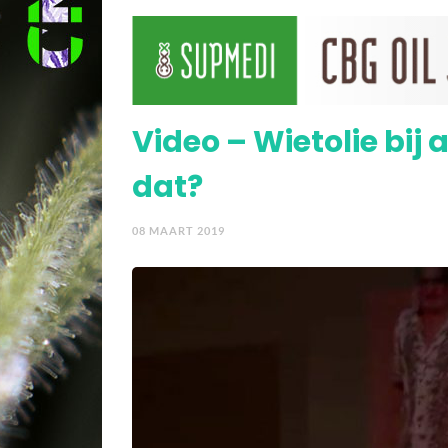
Video – Wietolie help
Video – Wietolie bij
dat?
08 MAART 2019