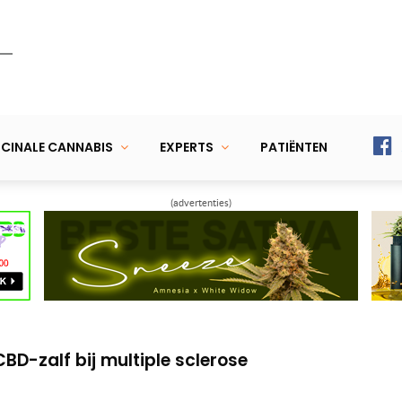
CINALE CANNABIS
EXPERTS
PATIËNTEN
(advertenties)
blijft actief en sportief met cannabis
t Dylan met symptomen hersenverlamming
BD-zalf bij multiple sclerose
blijft actief en sportief met cannabis