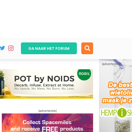
GA NAAR HET
FORUM
(advertentie)
(advertentie)