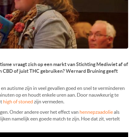
me vraagt zich op een markt van Stichting Mediwiet af of
dan CBD of juist THC gebruiken? Wernard Bruining geeft
n autisme zijn in veel gevallen goed en snel te verminderen
 minuten op en houdt enkele uren aan. Door nauwkeurig te
dt
high of stoned
zijn vermeden.
gen. Onder andere over het effect van
hennepzaadolie
als
ken namelijk een goede match te zijn. Hoe dat zit, vertelt