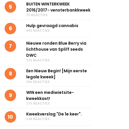
BUITEN WINTERKWEEK
5
2016/2017- vensterbankkweek
75 REACTIES
Hulp gevraagd cannabis
6
445 REACTIES
Nieuwe ronden Blue Berry via
7
lichthouse van Spliff seeds
DWC
131 REACTIES
Een Nieuw Begin! [Mijn eerste
8
legale kweek]
206 REACTIES
WIN een mediwietsite-
9
kweekkast!
175 REACTIES
Kweekverslag "De 1e keer".
10
138 REACTIES