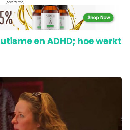
(advertentie)
t Dylan met symptomen hersenverlamming
 autisme en ADHD; hoe werkt