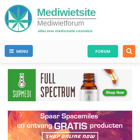
Mediwietsite
Mediwietforum
Alles over medicinale cannabis
MENU
FORUM