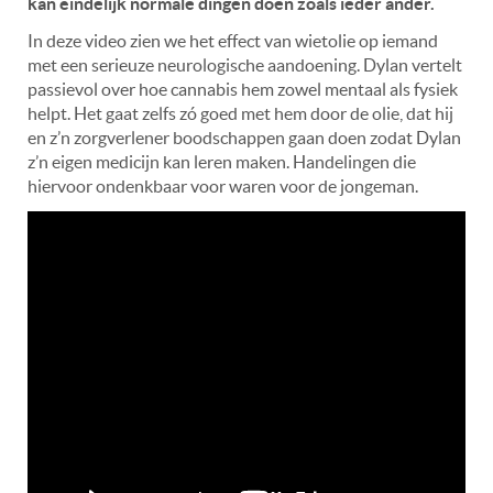
kan éindelijk normale dingen doen zoals ieder ander.
In deze video zien we het effect van wietolie op iemand
met een serieuze neurologische aandoening. Dylan vertelt
passievol over hoe cannabis hem zowel mentaal als fysiek
helpt. Het gaat zelfs zó goed met hem door de olie, dat hij
en z’n zorgverlener boodschappen gaan doen zodat Dylan
z’n eigen medicijn kan leren maken. Handelingen die
hiervoor ondenkbaar voor waren voor de jongeman.