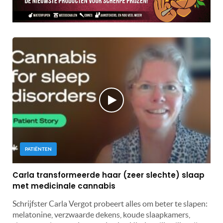
PATIËNTEN
Carla transformeerde haar (zeer slechte) slaap
met medicinale cannabis
Schrijfster Carla Vergot probeert alles om beter te slapen:
melatonine, verzwaarde dekens, koude slaapkamers,