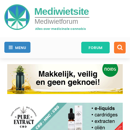
Mediwietsite
Mediwietforum
Alles over medicinale cannabis
MENU
FORUM