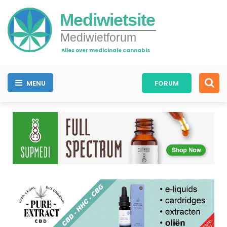
Mediwietsite
Mediwietforum
Alles over medicinale cannabis
MENU
FORUM