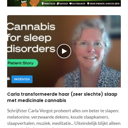
PATIËNTEN
Carla transformeerde haar (zeer slechte) slaap
met medicinale cannabis
Schrijfster Carla Vergot probeert alles om beter te slapen:
melatonine, verzwaarde dekens, koude slaapkamers,
slaapverhalen, muziek, meditatie... Uiteindelijk blijkt alleen