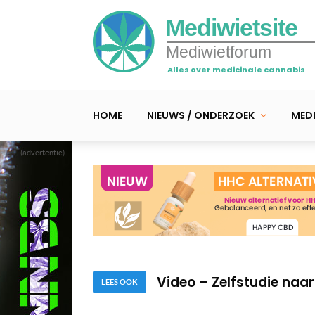
Mediwietsite
Mediwietforum
Alles over medicinale cannabis
HOME
NIEUWS / ONDERZOEK
MEDI
(advertentie)
Video – THC-olie speelt
beenmergkanker
Video – Melissa gebruik
Video – Zelfstudie naa
LEES OOK
Video – THC-olie speelt