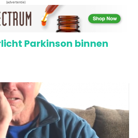
(advertentie)
t CBD-gel om hersteltijd te verkorten
rlicht Parkinson binnen