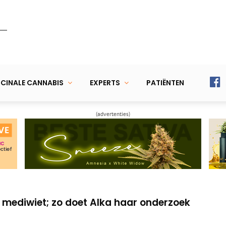
CINALE CANNABIS
EXPERTS
PATIËNTEN
(advertenties)
 sleutelrol bij behandeling van
t CBD-gel om hersteltijd te verkorten
r mediwiet; zo doet Alka haar onderzoek
 sleutelrol bij behandeling van