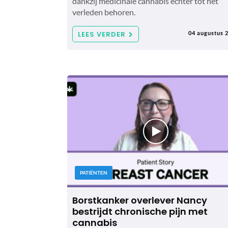
dankzij medicinale cannabis echter tot het
verleden behoren.
LEES VERDER
04 augustus 
PATIËNTEN
Borstkanker overlever Nancy
bestrijdt chronische pijn met
cannabis