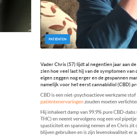
PATIËNTEN
Vader Chris (57) lijdt al negentien jaar aan d
zien hoe veel last hij van de symptomen van
eigen zeggen nog erger en de gespannen man 
namelijk voor het eerst cannabidiol (CBD) p
CBD is een niet-psychoactieve werkzame stof u
patiëntenervaringen
zouden moeten verlichte
Hij inhaleert damp van 99,9% pure CBD-dabs (
THC) en neemt vervolgens nog een vol pipetje C
spasticiteit en spanning nemen af en Chris zit 
blijven gebruiken en is zijn levenskwaliteit er 