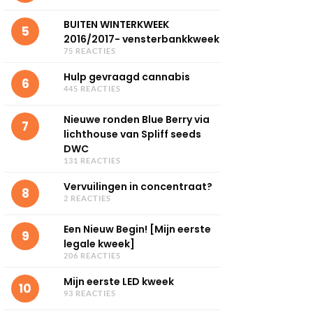
BUITEN WINTERKWEEK
5
2016/2017- vensterbankkweek
75 REACTIES
Hulp gevraagd cannabis
6
445 REACTIES
Nieuwe ronden Blue Berry via
7
lichthouse van Spliff seeds
DWC
131 REACTIES
Vervuilingen in concentraat?
8
2 REACTIES
Een Nieuw Begin! [Mijn eerste
9
legale kweek]
206 REACTIES
Mijn eerste LED kweek
10
93 REACTIES