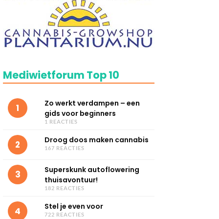
Mediwietforum Top 10
Zo werkt verdampen – een
1
gids voor beginners
1 REACTIES
Droog doos maken cannabis
2
167 REACTIES
Superskunk autoflowering
3
thuisavontuur!
182 REACTIES
Stel je even voor
4
722 REACTIES