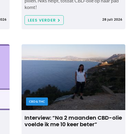
pillen. Niks helpt, totdat CBD-olie op haar pad
komt!
LEES VERDER
2026
28 juli 2026
CBD & THC
Interview: “Na 2 maanden CBD-olie
voelde ik me 10 keer beter”