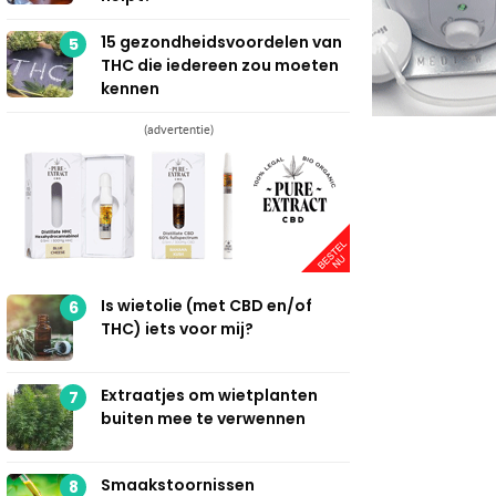
15 gezondheidsvoordelen van
5
THC die iedereen zou moeten
kennen
(advertentie)
Is wietolie (met CBD en/of
6
THC) iets voor mij?
Extraatjes om wietplanten
7
buiten mee te verwennen
Smaakstoornissen
8