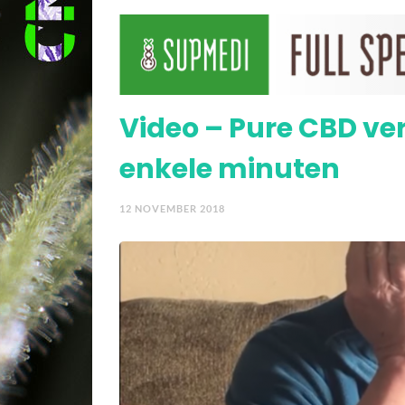
beenmergkanker
Video – Melissa gebruik
Video – Pure CBD ve
enkele minuten
12 NOVEMBER 2018