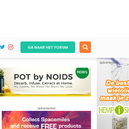
GA NAAR HET
FORUM
(advertentie)
(advertentie)