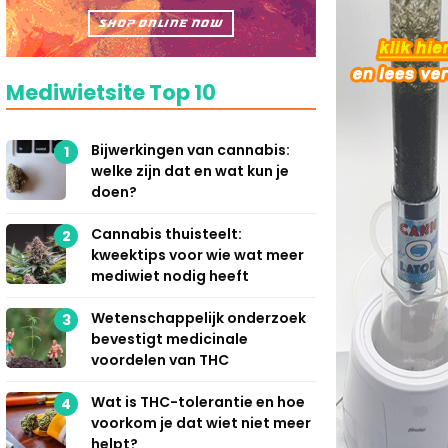
Mediwietsite Top 10
Bijwerkingen van cannabis:
1
welke zijn dat en wat kun je
doen?
Cannabis thuisteelt:
2
kweektips voor wie wat meer
mediwiet nodig heeft
Wetenschappelijk onderzoek
3
bevestigt medicinale
voordelen van THC
Wat is THC-tolerantie en hoe
4
voorkom je dat wiet niet meer
helpt?