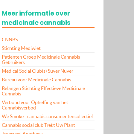
Meer informatie over
medicinale cannabis
CNNBS
Stichting Mediwiet
Patiënten Groep Medicinale Cannabis
Gebruikers
Medical Social Club(s) Suver Nuver
Bureau voor Medicinale Cannabis
Belangen Stichting Effectieve Medicinale
Cannabis
Verbond voor Opheffing van het
Cannabisverbod
We Smoke - cannabis consumentencollectief
Cannabis social club Trekt Uw Plant
Transvaal Apotheek