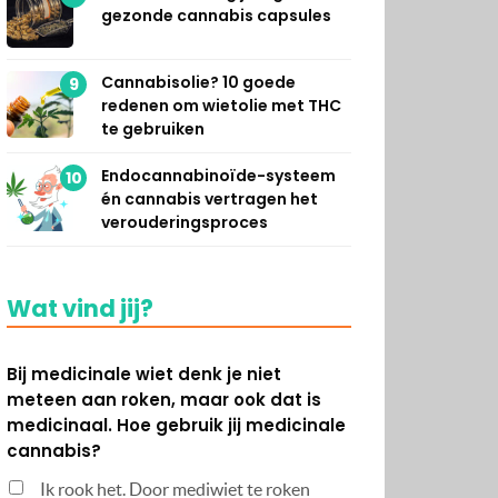
gezonde cannabis capsules
Cannabisolie? 10 goede
9
redenen om wietolie met THC
te gebruiken
Endocannabinoïde-systeem
10
én cannabis vertragen het
verouderingsproces
Wat vind jij?
Bij medicinale wiet denk je niet
meteen aan roken, maar ook dat is
medicinaal. Hoe gebruik jij medicinale
cannabis?
Ik rook het. Door mediwiet te roken