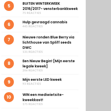
BUITEN WINTERKWEEK
5
2016/2017- vensterbankkweek
75 REACTIES
Hulp gevraagd cannabis
6
445 REACTIES
Nieuwe ronden Blue Berry via
7
lichthouse van Spliff seeds
DWC
131 REACTIES
Een Nieuw Begin! [Mijn eerste
8
legale kweek]
206 REACTIES
Mijn eerste LED kweek
9
93 REACTIES
WIN een mediwietsite-
10
kweekkast!
175 REACTIES