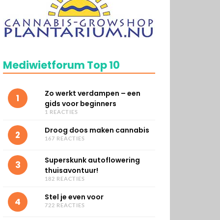
Mediwietforum Top 10
Zo werkt verdampen – een
1
gids voor beginners
1 REACTIES
Droog doos maken cannabis
2
167 REACTIES
Superskunk autoflowering
3
thuisavontuur!
182 REACTIES
Stel je even voor
4
722 REACTIES