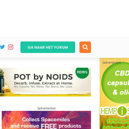
GA NAAR HET
FORUM
(advertentie)
(advertentie)