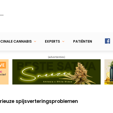
CINALE CANNABIS
EXPERTS
PATIËNTEN
(advertenties)
ietolie tegen MS
ap voor mensen met de ziekte van Crohn
erieuze spijsverteringsproblemen
ietolie tegen MS