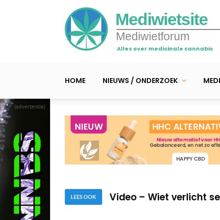
Mediwietsite
Mediwietforum
Alles over medicinale cannabis
HOME
NIEUWS / ONDERZOEK
MEDI
(advertentie)
Video – Robert maakt w
Video – Korte boodsch
Video – Wiet verlicht s
LEES OOK
Video – Robert maakt w