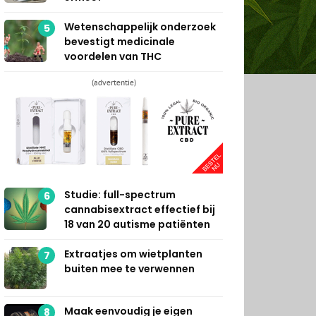
Wetenschappelijk onderzoek
5
bevestigt medicinale
voordelen van THC
(advertentie)
Studie: full-spectrum
6
cannabisextract effectief bij
18 van 20 autisme patiënten
Extraatjes om wietplanten
7
buiten mee te verwennen
Maak eenvoudig je eigen
8