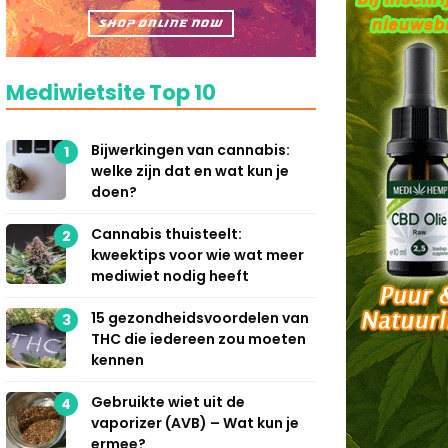
Mediwietsite Top 10
Bijwerkingen van cannabis:
1
welke zijn dat en wat kun je
doen?
Cannabis thuisteelt:
2
kweektips voor wie wat meer
mediwiet nodig heeft
15 gezondheidsvoordelen van
3
THC die iedereen zou moeten
kennen
Gebruikte wiet uit de
4
vaporizer (AVB) – Wat kun je
ermee?