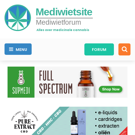
Mediwietsite
Mediwietforum
Alles over medicinale cannabis
MENU
FORUM