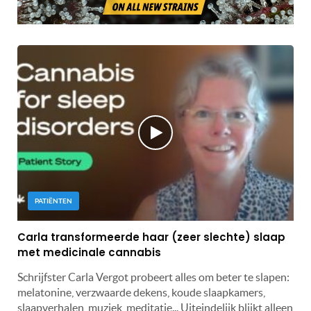
PATIËNTEN
Carla transformeerde haar (zeer slechte) slaap
met medicinale cannabis
Schrijfster Carla Vergot probeert alles om beter te slapen:
melatonine, verzwaarde dekens, koude slaapkamers,
slaapverhalen, muziek, meditatie... Uiteindelijk blijkt alleen