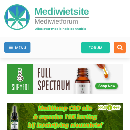
Mediwietsite
Mediwietforum
Alles over medicinale cannabis
MENU
FORUM