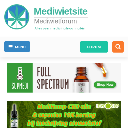
Mediwietsite
Mediwietforum
Alles over medicinale cannabis
MENU
FORUM