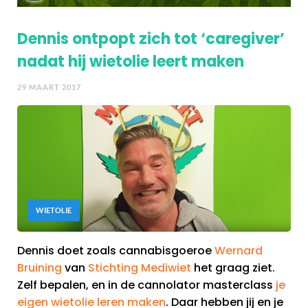
Dennis ontpopt zich tot ‘caregiver’
nadat hij wietolie leert maken
29 MAART 2017
WIETOLIE
Dennis doet zoals cannabisgoeroe
Wernard
Bruining
van
Stichting Mediwiet
het graag ziet.
Zelf bepalen, en in de cannolator masterclass
je
eigen wietolie leren maken
. Daar hebben jij en je