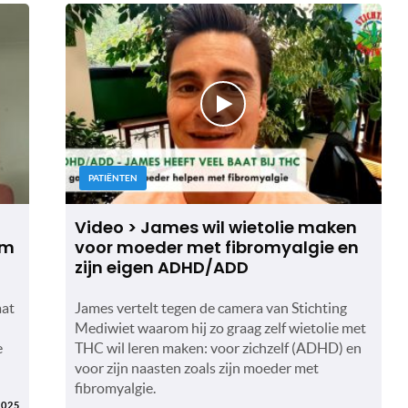
PATIËNTEN
Video > James wil wietolie maken
im
voor moeder met fibromyalgie en
zijn eigen ADHD/ADD
aat
James vertelt tegen de camera van Stichting
Mediwiet waarom hij zo graag zelf wietolie met
e
THC wil leren maken: voor zichzelf (ADHD) en
voor zijn naasten zoals zijn moeder met
fibromyalgie.
2025