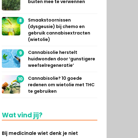
buiten mee te verwennen
Smaakstoornissen
8
(dysgeusie) bij chemo en
gebruik cannabisextracten
(wietolie)
Cannabisolie herstelt
9
huidwonden door ‘gunstigere
weefselregeneratie’
Cannabisolie? 10 goede
10
redenen om wietolie met THC
te gebruiken
Wat vind jij?
Bij medicinale wiet denk je niet