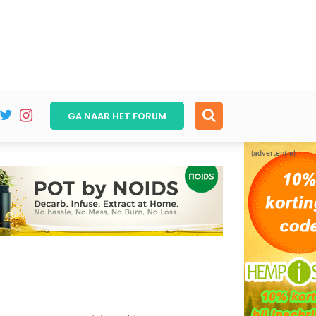
GA NAAR HET
FORUM
(advertentie)