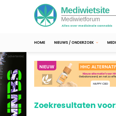
Mediwietsite
Mediwietforum
Alles over medicinale cannabis
HOME
NIEUWS / ONDERZOEK
MEDI
(advertentie)
Zoekresultaten voor