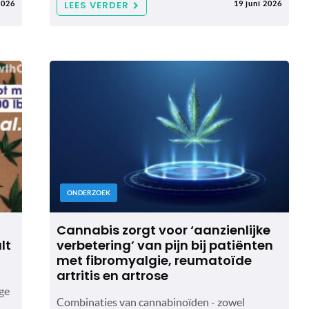
LEES VERDER
2026
19 juni 2026
ONDERZOEK
Cannabis zorgt voor ‘aanzienlijke
lt
verbetering’ van pijn bij patiënten
met fibromyalgie, reumatoïde
artritis en artrose
ge
Combinaties van cannabinoïden - zowel