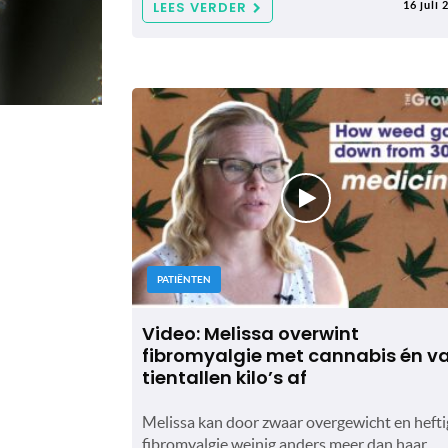
LEES VERDER
16 juli 
PATIËNTEN
Video: Melissa overwint
fibromyalgie met cannabis én va
tientallen kilo’s af
Melissa kan door zwaar overgewicht en hefti
fibromyalgie weinig anders meer dan haar