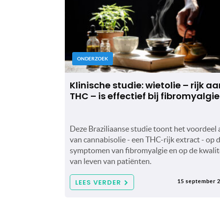
ONDERZOEK
Klinische studie: wietolie – rijk a
THC – is effectief bij fibromyalgie
Deze Braziliaanse studie toont het voordeel
van cannabisolie - een THC-rijk extract - op 
symptomen van fibromyalgie en op de kwalit
van leven van patiënten.
LEES VERDER
15 september 