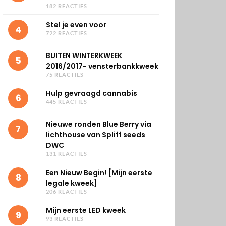
182 REACTIES
Stel je even voor
4
722 REACTIES
BUITEN WINTERKWEEK
5
2016/2017- vensterbankkweek
75 REACTIES
Hulp gevraagd cannabis
6
445 REACTIES
Nieuwe ronden Blue Berry via
7
lichthouse van Spliff seeds
DWC
131 REACTIES
Een Nieuw Begin! [Mijn eerste
8
legale kweek]
206 REACTIES
Mijn eerste LED kweek
9
93 REACTIES