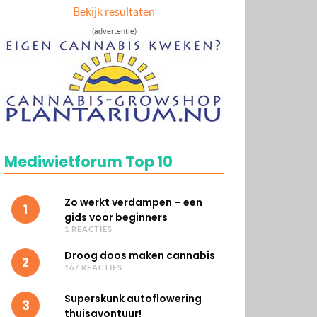
Bekijk resultaten
(advertentie)
Mediwietforum Top 10
Zo werkt verdampen – een
1
gids voor beginners
1 REACTIES
Droog doos maken cannabis
2
167 REACTIES
Superskunk autoflowering
3
thuisavontuur!