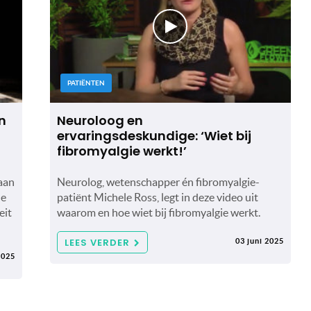
PATIËNTEN
an
Neuroloog en
ervaringsdeskundige: ‘Wiet bij
fibromyalgie werkt!’
 aan
Neurolog, wetenschapper én fibromyalgie-
de
patiënt Michele Ross, legt in deze video uit
eit
waarom en hoe wiet bij fibromyalgie werkt.
LEES VERDER
03 juni 2025
2025