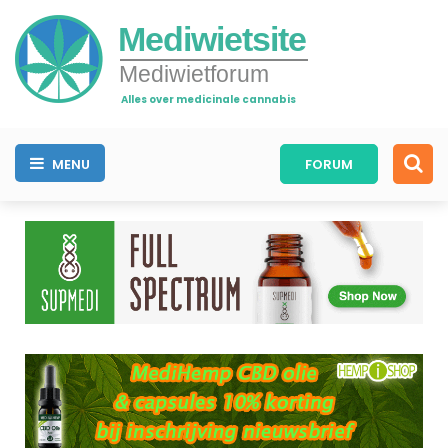
Mediwietsite
Mediwietforum
Alles over medicinale cannabis
MENU
FORUM