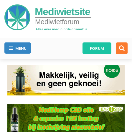
Mediwietsite
Mediwietforum
Alles over medicinale cannabis
MENU
FORUM