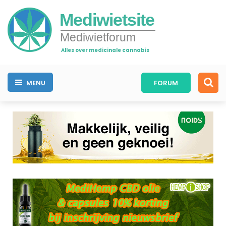
Mediwietsite
Mediwietforum
Alles over medicinale cannabis
MENU
FORUM