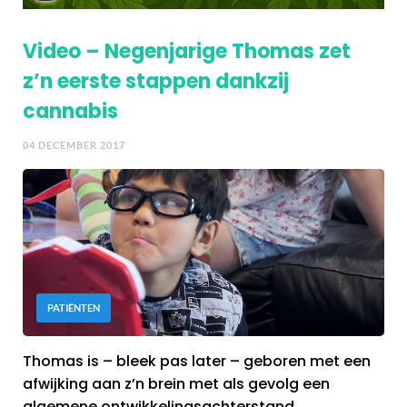
Video – Negenjarige Thomas zet
z’n eerste stappen dankzij
cannabis
04 DECEMBER 2017
PATIËNTEN
Thomas is – bleek pas later – geboren met een
afwijking aan z’n brein met als gevolg een
algemene ontwikkelingsachterstand,