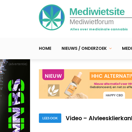
Mediwietsite
Mediwietforum
Alles over medicinale cannabis
HOME
NIEUWS / ONDERZOEK
MEDI
(advertentie)
Video – Kankerpatiënt 
Video – Cannabisolie 
Video – Alvleesklierkan
LEES OOK
Video – Kankerpatiënt 