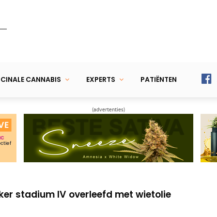
CINALE CANNABIS
EXPERTS
PATIËNTEN
(advertenties)
Marcus hoopt te overleven met wietolie
helpt George slokdarmkanker overleven
ker stadium IV overleefd met wietolie
Marcus hoopt te overleven met wietolie