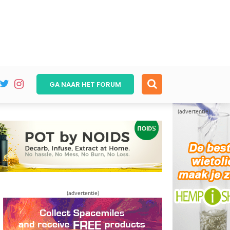
GA NAAR HET
FORUM
(advertentie)
(advertentie)