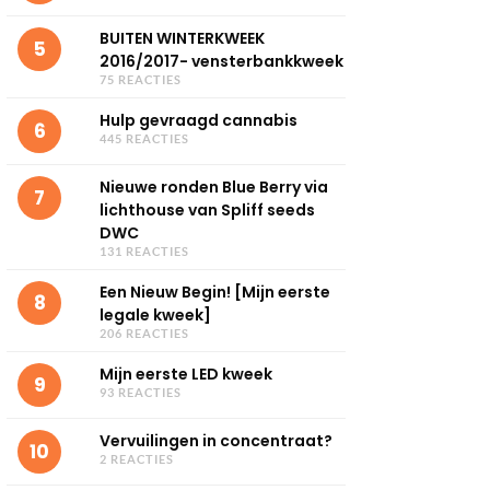
BUITEN WINTERKWEEK
5
2016/2017- vensterbankkweek
75 REACTIES
Hulp gevraagd cannabis
6
445 REACTIES
Nieuwe ronden Blue Berry via
7
lichthouse van Spliff seeds
DWC
131 REACTIES
Een Nieuw Begin! [Mijn eerste
8
legale kweek]
206 REACTIES
Mijn eerste LED kweek
9
93 REACTIES
Vervuilingen in concentraat?
10
2 REACTIES