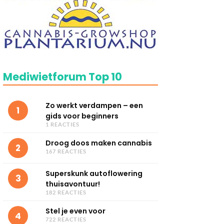
Mediwietforum Top 10
Zo werkt verdampen – een
1
gids voor beginners
1 REACTIES
Droog doos maken cannabis
2
167 REACTIES
Superskunk autoflowering
3
thuisavontuur!
182 REACTIES
Stel je even voor
4
722 REACTIES