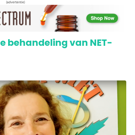
(advertentie)
helpt George slokdarmkanker overleven
 de behandeling van NET-