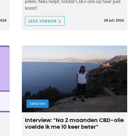
pillen. Niks helpt, totdat CBD-olie op haar pad
komt!
LEES VERDER
2026
28 juli 2026
CBD & THC
Interview: “Na 2 maanden CBD-olie
voelde ik me 10 keer beter”