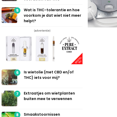
Wat is THC-tolerantie en hoe
5
voorkom je dat wiet niet meer
helpt?
(advertentie)
Is wietolie (met CBD en/of
6
THC) iets voor mij?
Extraatjes om wietplanten
7
buiten mee te verwennen
Smaakstoornissen
8