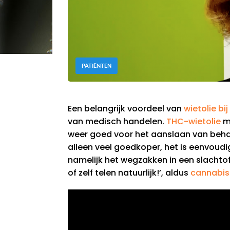
PATIËNTEN
Een belangrijk voordeel van
wietolie bi
van medisch handelen.
THC-wietolie
ma
weer goed voor het aanslaan van behand
alleen veel goedkoper, het is eenvoud
namelijk het wegzakken in een slachtof
of zelf telen natuurlijk!’, aldus
cannabis