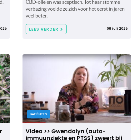
d.
CBD-olie en was sceptisch. Tot haar stomme
verbazing voelde ze zich voor het eerst in jaren
veel beter.
LEES VERDER
2026
08 juli 2026
PATIËNTEN
r
Video >> Gwendolyn (auto-
immuunziekte en PTSS) zweert bij