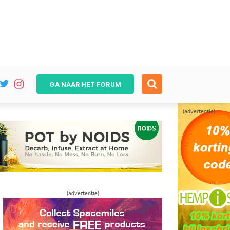
GA NAAR HET
FORUM
(advertentie)
(advertentie)