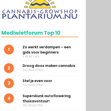
Mediwietforum Top 10
Zo werkt verdampen – een
1
gids voor beginners
1 REACTIES
Droog doos maken cannabis
2
167 REACTIES
Stel je even voor
3
722 REACTIES
Superskunk autoflowering
4
thuisavontuur!
182 REACTIES