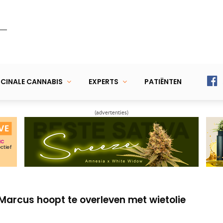
CINALE CANNABIS
EXPERTS
PATIËNTEN
(advertenties)
 Alex de ziekte van Crohn te behandelen
ker stadium IV overleefd met wietolie
Marcus hoopt te overleven met wietolie
 Alex de ziekte van Crohn te behandelen