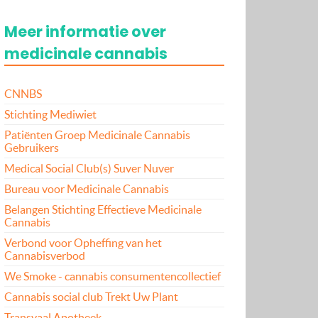
Meer informatie over
medicinale cannabis
CNNBS
Stichting Mediwiet
Patiënten Groep Medicinale Cannabis
Gebruikers
Medical Social Club(s) Suver Nuver
Bureau voor Medicinale Cannabis
Belangen Stichting Effectieve Medicinale
Cannabis
Verbond voor Opheffing van het
Cannabisverbod
We Smoke - cannabis consumentencollectief
Cannabis social club Trekt Uw Plant
Transvaal Apotheek