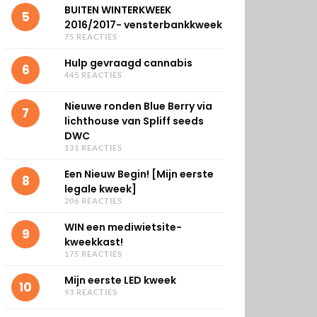
BUITEN WINTERKWEEK
5
2016/2017- vensterbankkweek
75 REACTIES
Hulp gevraagd cannabis
6
445 REACTIES
Nieuwe ronden Blue Berry via
7
lichthouse van Spliff seeds
DWC
131 REACTIES
Een Nieuw Begin! [Mijn eerste
8
legale kweek]
206 REACTIES
WIN een mediwietsite-
9
kweekkast!
175 REACTIES
Mijn eerste LED kweek
10
93 REACTIES