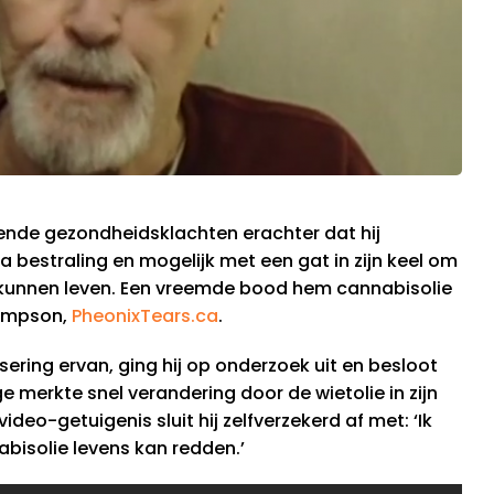
nde gezondheidsklachten erachter dat hij
a bestraling en mogelijk met een gat in zijn keel om
 kunnen leven. Een vreemde bood hem cannabisolie
Simpson,
PheonixTears.ca
.
ering ervan, ging hij op onderzoek uit en besloot
ge merkte snel verandering door de wietolie in zijn
deo-getuigenis sluit hij zelfverzekerd af met: ‘Ik
abisolie levens kan redden.’