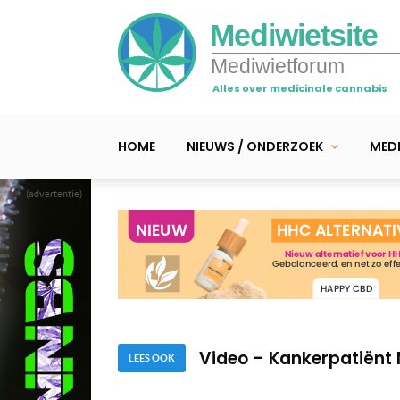
Mediwietsite
Mediwietforum
Alles over medicinale cannabis
HOME
NIEUWS / ONDERZOEK
MEDI
(advertentie)
Video – Cannabis helpt
Video – Alvleesklierkan
Video – Kankerpatiënt 
LEES OOK
Video – Cannabis helpt