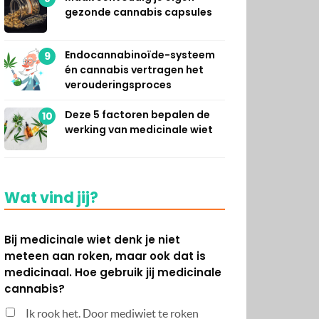
gezonde cannabis capsules
Endocannabinoïde-systeem
9
én cannabis vertragen het
verouderingsproces
Deze 5 factoren bepalen de
10
werking van medicinale wiet
Wat vind jij?
Bij medicinale wiet denk je niet
meteen aan roken, maar ook dat is
medicinaal. Hoe gebruik jij medicinale
cannabis?
Ik rook het. Door mediwiet te roken