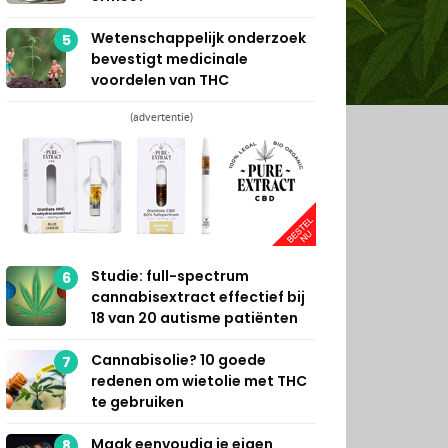
Wetenschappelijk onderzoek
5
bevestigt medicinale
voordelen van THC
(advertentie)
Studie: full-spectrum
6
cannabisextract effectief bij
18 van 20 autisme patiënten
Cannabisolie? 10 goede
7
redenen om wietolie met THC
te gebruiken
Maak eenvoudig je eigen
8