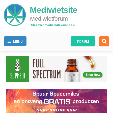
Mediwietsite
Mediwietforum
Alles over medicinale cannabis
MENU
FORUM