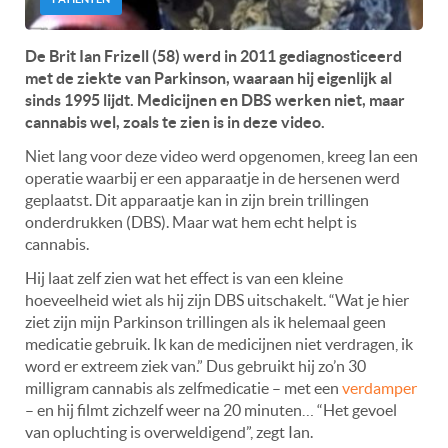
De Brit Ian Frizell (58) werd in 2011 gediagnosticeerd
met de ziekte van Parkinson, waaraan hij eigenlijk al
sinds 1995 lijdt. Medicijnen en DBS werken niet, maar
cannabis wel, zoals te zien is in deze video.
Niet lang voor deze video werd opgenomen, kreeg Ian een
operatie waarbij er een apparaatje in de hersenen werd
geplaatst. Dit apparaatje kan in zijn brein trillingen
onderdrukken (DBS). Maar wat hem echt helpt is
cannabis.
Hij laat zelf zien wat het effect is van een kleine
hoeveelheid wiet als hij zijn DBS uitschakelt. “Wat je hier
ziet zijn mijn Parkinson trillingen als ik helemaal geen
medicatie gebruik. Ik kan de medicijnen niet verdragen, ik
word er extreem ziek van.” Dus gebruikt hij zo’n 30
milligram cannabis als zelfmedicatie – met een
verdamper
– en hij filmt zichzelf weer na 20 minuten… “Het gevoel
van opluchting is overweldigend”, zegt Ian.