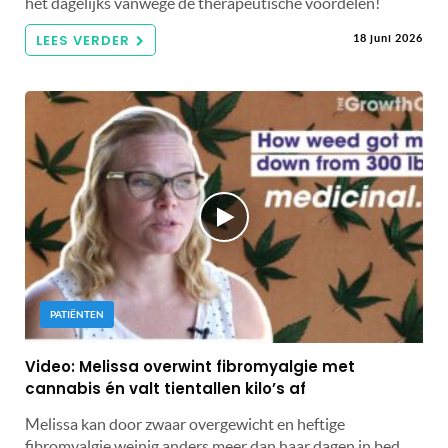
het dagelijks vanwege de therapeutische voordelen!
LEES VERDER
18 juni 2026
PATIËNTEN
Video: Melissa overwint fibromyalgie met
cannabis én valt tientallen kilo’s af
Melissa kan door zwaar overgewicht en heftige
fibromyalgie weinig anders meer dan haar dagen in bed