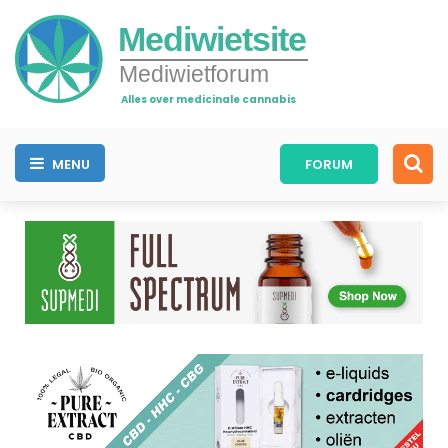
Mediwietsite
Mediwietforum
Alles over medicinale cannabis
MENU
FORUM