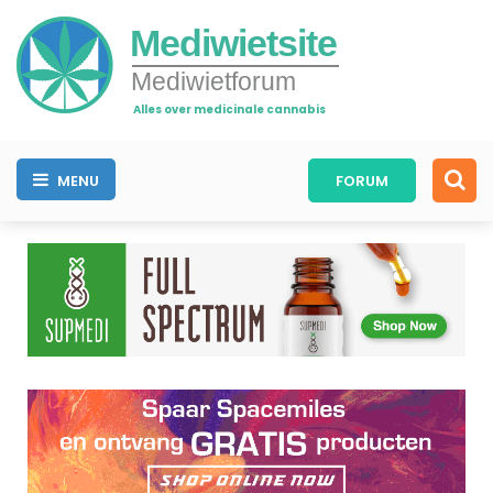
Mediwietsite
Mediwietforum
Alles over medicinale cannabis
MENU
FORUM