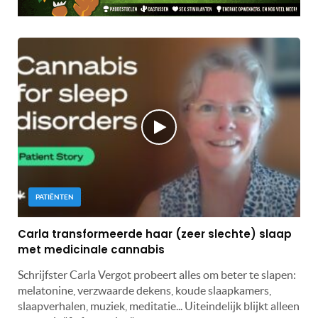
PATIËNTEN
Carla transformeerde haar (zeer slechte) slaap
met medicinale cannabis
Schrijfster Carla Vergot probeert alles om beter te slapen:
melatonine, verzwaarde dekens, koude slaapkamers,
slaapverhalen, muziek, meditatie... Uiteindelijk blijkt alleen