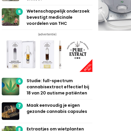
Wetenschappelijk onderzoek
5
bevestigt medicinale
voordelen van THC
(advertentie)
Studie: full-spectrum
6
cannabisextract effectief bij
18 van 20 autisme patiënten
Maak eenvoudig je eigen
7
gezonde cannabis capsules
Extraatjes om wietplanten
8