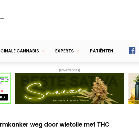
CINALE CANNABIS
EXPERTS
PATIËNTEN
(advertenties)
t veelzijdigheid medicinale cannabis
opiaten-allergie enige medicijn voor Janna
armkanker weg door wietolie met THC
t veelzijdigheid medicinale cannabis