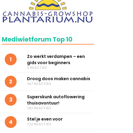
Mediwietforum Top 10
Zo werkt verdampen – een
1
gids voor beginners
1 REACTIES
Droog doos maken cannabis
2
167 REACTIES
Superskunk autoflowering
3
thuisavontuur!
182 REACTIES
Stel je even voor
4
722 REACTIES