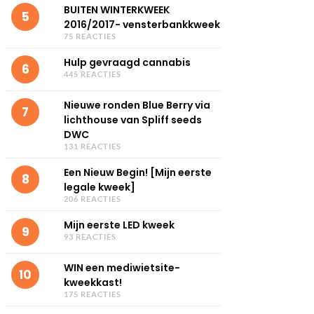
BUITEN WINTERKWEEK
5
2016/2017- vensterbankkweek
75 REACTIES
Hulp gevraagd cannabis
6
445 REACTIES
Nieuwe ronden Blue Berry via
7
lichthouse van Spliff seeds
DWC
131 REACTIES
Een Nieuw Begin! [Mijn eerste
8
legale kweek]
206 REACTIES
Mijn eerste LED kweek
9
93 REACTIES
WIN een mediwietsite-
10
kweekkast!
175 REACTIES