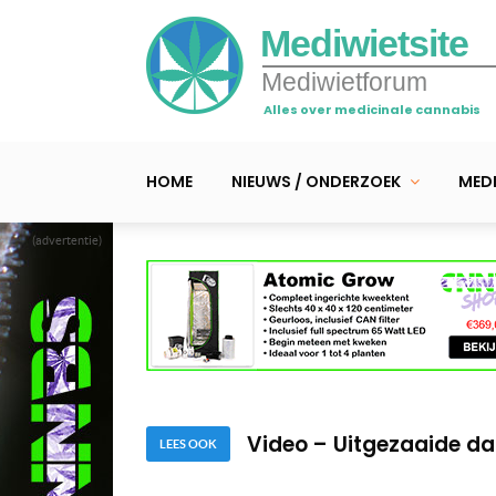
Mediwietsite
Mediwietforum
Alles over medicinale cannabis
HOME
NIEUWS / ONDERZOEK
MEDI
(advertentie)
Video – Winston bewijs
Video – Mediwiet door 
Video – Uitgezaaide d
LEES OOK
Video – Winston bewijs