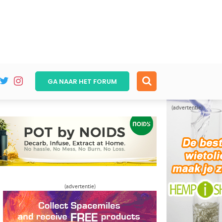
GA NAAR HET
FORUM
(advertentie)
(advertentie)