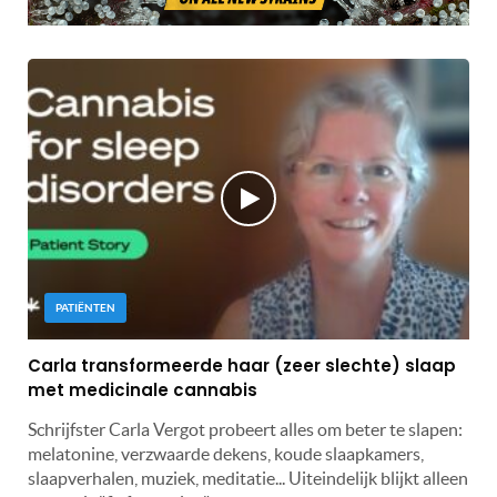
PATIËNTEN
Carla transformeerde haar (zeer slechte) slaap
met medicinale cannabis
Schrijfster Carla Vergot probeert alles om beter te slapen:
melatonine, verzwaarde dekens, koude slaapkamers,
slaapverhalen, muziek, meditatie... Uiteindelijk blijkt alleen