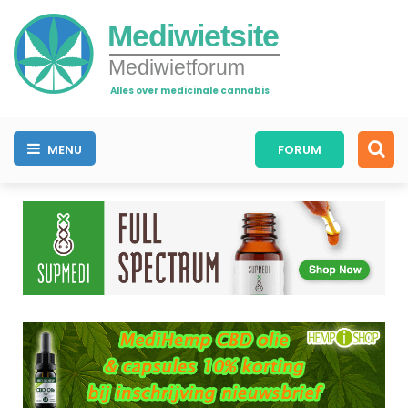
Mediwietsite
Mediwietforum
Alles over medicinale cannabis
MENU
FORUM