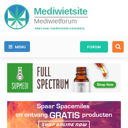
Mediwietsite
Mediwietforum
Alles over medicinale cannabis
MENU
FORUM