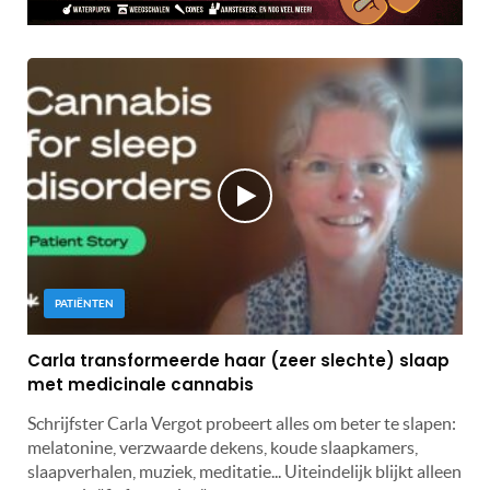
PATIËNTEN
Carla transformeerde haar (zeer slechte) slaap
met medicinale cannabis
Schrijfster Carla Vergot probeert alles om beter te slapen:
melatonine, verzwaarde dekens, koude slaapkamers,
slaapverhalen, muziek, meditatie... Uiteindelijk blijkt alleen