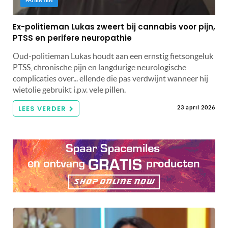
PATIËNTEN
Ex-politieman Lukas zweert bij cannabis voor pijn,
PTSS en perifere neuropathie
Oud-politieman Lukas houdt aan een ernstig fietsongeluk
PTSS, chronische pijn en langdurige neurologische
complicaties over... ellende die pas verdwijnt wanneer hij
wietolie gebruikt i.p.v. vele pillen.
LEES VERDER
23 april 2026