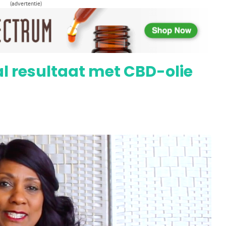
et chemo en is kankervrij door wietolie
(advertentie)
al resultaat met CBD-olie