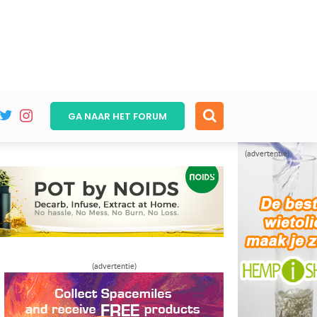
GA NAAR HET
FORUM
(advertentie)
(advertentie)