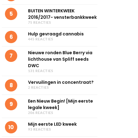
BUITEN WINTERKWEEK
5
2016/2017- vensterbankkweek
75 REACTIES
Hulp gevraagd cannabis
6
445 REACTIES
Nieuwe ronden Blue Berry via
7
lichthouse van Spliff seeds
DWC
131 REACTIES
Vervuilingen in concentraat?
8
2 REACTIES
Een Nieuw Begin! [Mijn eerste
9
legale kweek]
206 REACTIES
Mijn eerste LED kweek
10
93 REACTIES