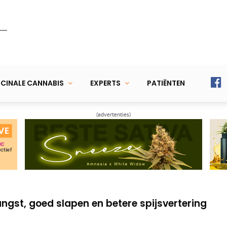
CINALE CANNABIS
EXPERTS
PATIËNTEN
(advertenties)
ndere hond dankzij CBD
et chemo en is kankervrij door wietolie
ngst, goed slapen en betere spijsvertering
ndere hond dankzij CBD