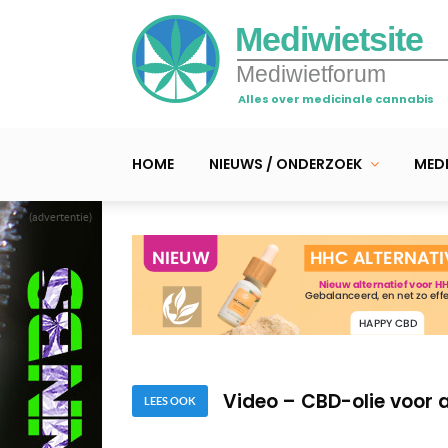
Mediwietsite
Mediwietforum
Alles over medicinale cannabis
HOME
NIEUWS / ONDERZOEK
MEDI
(advertentie)
Video – Pitbull Luna a
Video – Gerda stopte m
Video – CBD-olie voor a
LEES OOK
Video – Pitbull Luna a