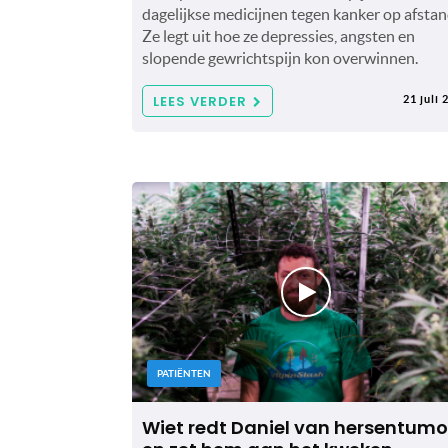
dagelijkse medicijnen tegen kanker op afstan
Ze legt uit hoe ze depressies, angsten en
slopende gewrichtspijn kon overwinnen.
LEES VERDER
21 juli 
PATIËNTEN
Wiet redt Daniel van hersentumo