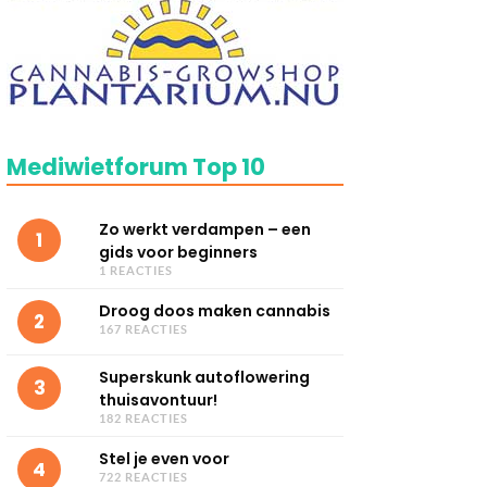
Mediwietforum Top 10
Zo werkt verdampen – een
1
gids voor beginners
1 REACTIES
Droog doos maken cannabis
2
167 REACTIES
Superskunk autoflowering
3
thuisavontuur!
182 REACTIES
Stel je even voor
4
722 REACTIES