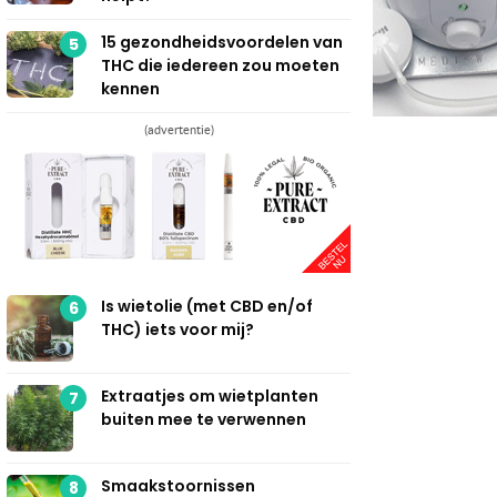
15 gezondheidsvoordelen van
5
THC die iedereen zou moeten
kennen
(advertentie)
Is wietolie (met CBD en/of
6
THC) iets voor mij?
Extraatjes om wietplanten
7
buiten mee te verwennen
Smaakstoornissen
8