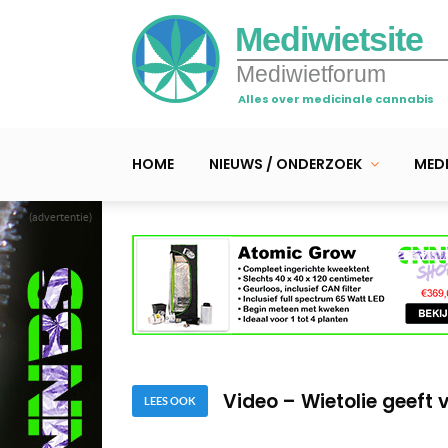
Mediwietsite
Mediwietforum
Alles over medicinale cannabis
HOME
NIEUWS / ONDERZOEK
MEDI
(advertentie)
Video – Natasha gebrui
Video – Quentin doet w
Video – Wietolie geeft 
Video – Natasha gebrui
LEES OOK