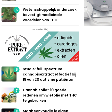
Wetenschappelijk onderzoek
5
bevestigt medicinale
voordelen van THC
(advertentie)
Studie: full-spectrum
6
cannabisextract effectief bij
18 van 20 autisme patiënten
Cannabisolie? 10 goede
7
redenen om wietolie met THC
te gebruiken
Maak eenvoudig je eigen
8