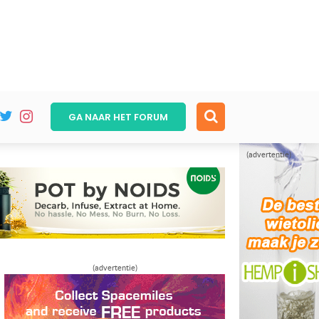
GA NAAR HET
FORUM
(advertentie)
(advertentie)