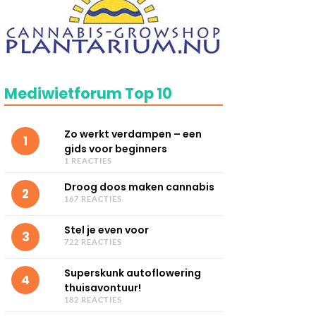
Mediwietforum Top 10
Zo werkt verdampen – een
1
gids voor beginners
1 REACTIES
Droog doos maken cannabis
2
167 REACTIES
Stel je even voor
3
722 REACTIES
Superskunk autoflowering
4
thuisavontuur!
182 REACTIES