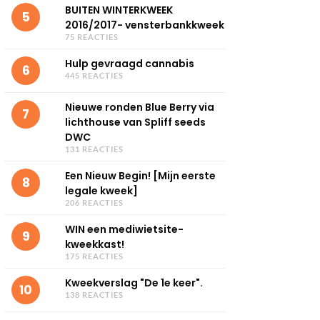
BUITEN WINTERKWEEK
5
2016/2017- vensterbankkweek
75 REACTIES
Hulp gevraagd cannabis
6
445 REACTIES
Nieuwe ronden Blue Berry via
7
lichthouse van Spliff seeds
DWC
131 REACTIES
Een Nieuw Begin! [Mijn eerste
8
legale kweek]
206 REACTIES
WIN een mediwietsite-
9
kweekkast!
175 REACTIES
Kweekverslag "De 1e keer".
10
138 REACTIES