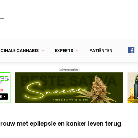
CINALE CANNABIS
EXPERTS
PATIËNTEN
(advertenties)
kt CBD-olie voor herstel na chemokuur
eer mee op school met wietolie op zak
vrouw met epilepsie en kanker leven terug
kt CBD-olie voor herstel na chemokuur