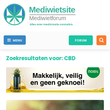
Mediwietsite
Mediwietforum
Alles over medicinale cannabis
MENU
FORUM
Zoekresultaten voor: CBD