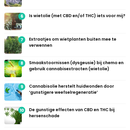
Is wietolie (met CBD en/of THC) iets voor mij?
6
Extraatjes om wietplanten buiten mee te
7
verwennen
Smaakstoornissen (dysgeusie) bij chemo en
8
gebruik cannabisextracten (wietolie)
Cannabisolie herstelt huidwonden door
9
‘gunstigere weefselregeneratie’
De gunstige effecten van CBD en THC bij
10
hersenschade