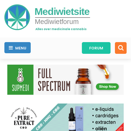
Mediwietsite
Mediwietforum
Alles over medicinale cannabis
MENU
FORUM