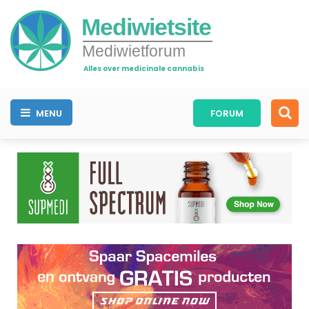
Mediwietsite
Mediwietforum
Alles over medicinale cannabis
MENU
FORUM