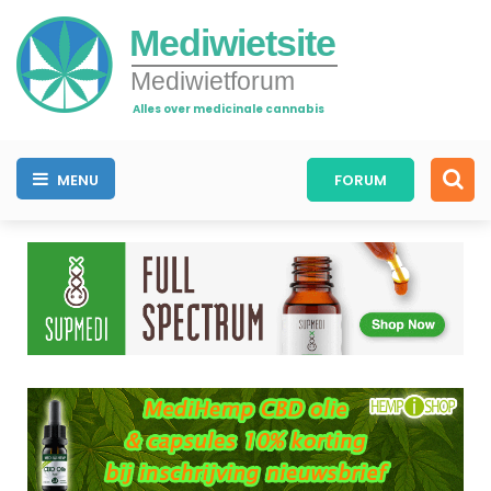
Mediwietsite
Mediwietforum
Alles over medicinale cannabis
MENU
FORUM