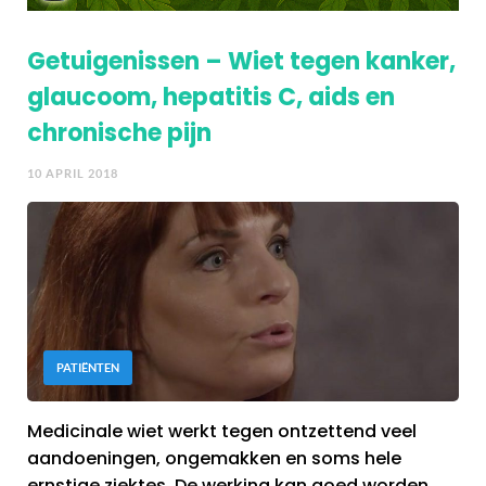
Getuigenissen – Wiet tegen kanker,
glaucoom, hepatitis C, aids en
chronische pijn
10 APRIL 2018
PATIËNTEN
Medicinale wiet werkt tegen ontzettend veel
aandoeningen, ongemakken en soms hele
ernstige ziektes. De werking kan goed worden