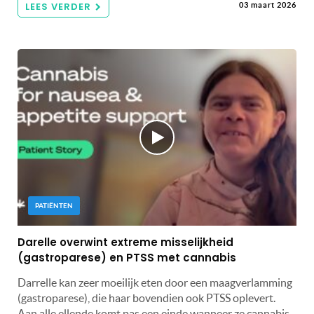
LEES VERDER
03 maart 2026
PATIËNTEN
Darelle overwint extreme misselijkheid
(gastroparese) en PTSS met cannabis
Darrelle kan zeer moeilijk eten door een maagverlamming
(gastroparese), die haar bovendien ook PTSS oplevert.
Aan alle ellende komt pas een einde wanneer ze cannabis