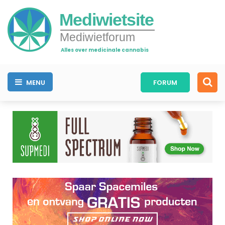
Mediwietsite
Mediwietforum
Alles over medicinale cannabis
MENU
FORUM