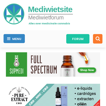
Mediwietsite
Mediwietforum
Alles over medicinale cannabis
MENU
FORUM