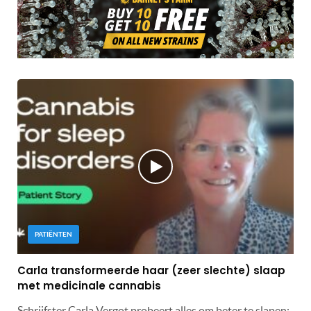
PATIËNTEN
Carla transformeerde haar (zeer slechte) slaap
met medicinale cannabis
Schrijfster Carla Vergot probeert alles om beter te slapen: