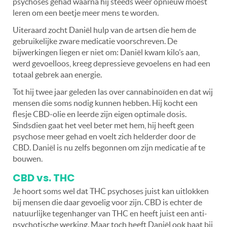
psychoses gehad waarna hij steeds weer opnieuw moest
leren om een beetje meer mens te worden.
Uiteraard zocht Daniël hulp van de artsen die hem de
gebruikelijke zware medicatie voorschreven. De
bijwerkingen liegen er niet om: Daniël kwam kilo’s aan,
werd gevoelloos, kreeg depressieve gevoelens en had een
totaal gebrek aan energie.
Tot hij twee jaar geleden las over cannabinoïden en dat wij
mensen die soms nodig kunnen hebben. Hij kocht een
flesje CBD-olie en leerde zijn eigen optimale dosis.
Sindsdien gaat het veel beter met hem, hij heeft geen
psychose meer gehad en voelt zich helderder door de
CBD. Daniël is nu zelfs begonnen om zijn medicatie af te
bouwen.
CBD vs. THC
Je hoort soms wel dat THC psychoses juist kan uitlokken
bij mensen die daar gevoelig voor zijn. CBD is echter de
natuurlijke tegenhanger van THC en heeft juist een anti-
psychotische werking. Maar toch heeft Daniël ook baat bij