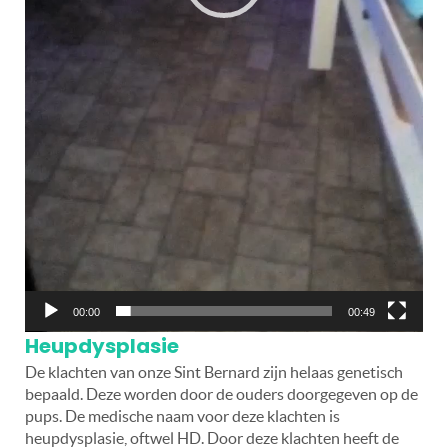
00:00
00:49
Heupdysplasie
De klachten van onze Sint Bernard zijn helaas genetisch
bepaald. Deze worden door de ouders doorgegeven op de
pups. De medische naam voor deze klachten is
heupdysplasie, oftwel HD. Door deze klachten heeft de