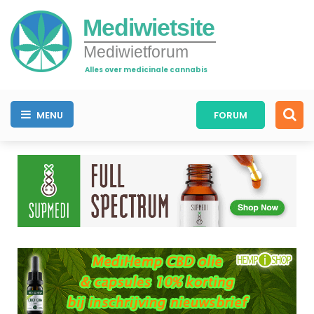
Mediwietsite
Mediwietforum
Alles over medicinale cannabis
MENU
FORUM