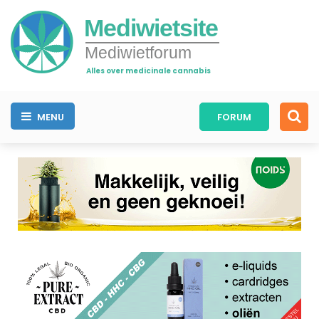
Mediwietsite
Mediwietforum
Alles over medicinale cannabis
MENU
FORUM