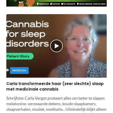
PATIËNTEN
Carla transformeerde haar (zeer slechte) slaap
met medicinale cannabis
Schrijfster Carla Vergot probeert alles om beter te slapen:
melatonine, verzwaarde dekens, koude slaapkamers,
slaapverhalen, muziek, meditatie... Uiteindelijk blijkt alleen