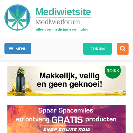
Mediwietsite
Mediwietforum
Alles over medicinale cannabis
MENU
FORUM