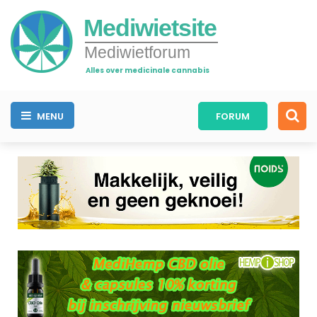
Mediwietsite
Mediwietforum
Alles over medicinale cannabis
MENU
FORUM