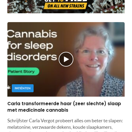
PATIËNTEN
Carla transformeerde haar (zeer slechte) slaap
met medicinale cannabis
Schrijfster Carla Vergot probeert alles om beter te slapen:
melatonine, verzwaarde dekens, koude slaapkamers,