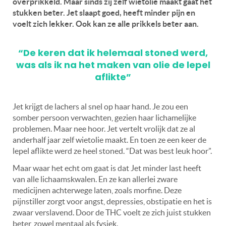
overprikkeld. Maar sinds zij zelf wietolie maakt gaat het
stukken beter. Jet slaapt goed, heeft minder pijn en
voelt zich lekker. Ook kan ze alle prikkels beter aan.
“De keren dat ik helemaal stoned werd,
was als ik na het maken van olie de lepel
aflikte”
Jet krijgt de lachers al snel op haar hand. Je zou een
somber persoon verwachten, gezien haar lichamelijke
problemen. Maar nee hoor. Jet vertelt vrolijk dat ze al
anderhalf jaar zelf wietolie maakt. En toen ze een keer de
lepel aflikte werd ze heel stoned. “Dat was best leuk hoor”.
Maar waar het echt om gaat is dat Jet minder last heeft
van alle lichaamskwalen. En ze kan allerlei zware
medicijnen achterwege laten, zoals morfine. Deze
pijnstiller zorgt voor angst, depressies, obstipatie en het is
zwaar verslavend. Door de THC voelt ze zich juist stukken
beter, zowel mentaal als fysiek.