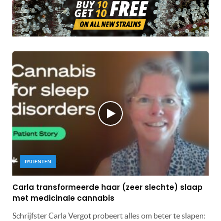
PATIËNTEN
Carla transformeerde haar (zeer slechte) slaap
met medicinale cannabis
Schrijfster Carla Vergot probeert alles om beter te slapen: