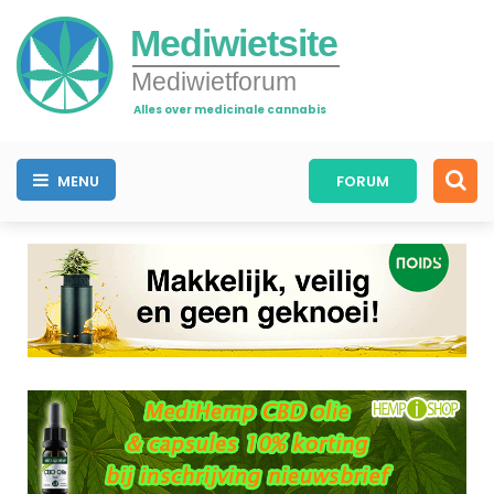
Mediwietsite
Mediwietforum
Alles over medicinale cannabis
MENU
FORUM