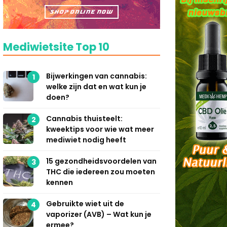
Mediwietsite Top 10
Bijwerkingen van cannabis:
1
welke zijn dat en wat kun je
doen?
Cannabis thuisteelt:
2
kweektips voor wie wat meer
mediwiet nodig heeft
15 gezondheidsvoordelen van
3
THC die iedereen zou moeten
kennen
Gebruikte wiet uit de
4
vaporizer (AVB) – Wat kun je
ermee?