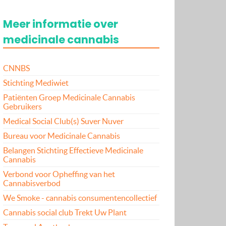
Meer informatie over
medicinale cannabis
CNNBS
Stichting Mediwiet
Patiënten Groep Medicinale Cannabis
Gebruikers
Medical Social Club(s) Suver Nuver
Bureau voor Medicinale Cannabis
Belangen Stichting Effectieve Medicinale
Cannabis
Verbond voor Opheffing van het
Cannabisverbod
We Smoke - cannabis consumentencollectief
Cannabis social club Trekt Uw Plant