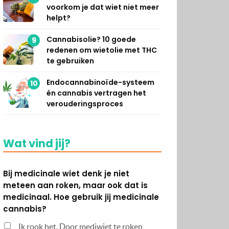
voorkom je dat wiet niet meer
helpt?
Cannabisolie? 10 goede
9
redenen om wietolie met THC
te gebruiken
Endocannabinoïde-systeem
10
én cannabis vertragen het
verouderingsproces
Wat vind jij?
Bij medicinale wiet denk je niet
meteen aan roken, maar ook dat is
medicinaal. Hoe gebruik jij medicinale
cannabis?
Ik rook het. Door mediwiet te roken