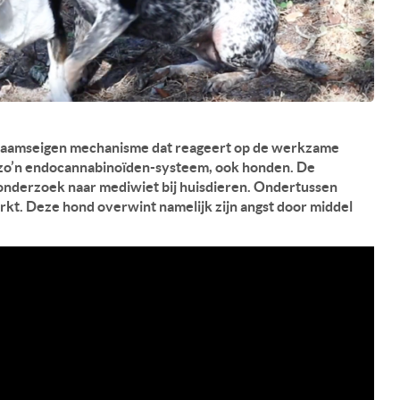
chaamseigen mechanisme dat reageert op de werkzame
n zo’n endocannabinoïden-systeem, ook honden. De
nderzoek naar mediwiet bij huisdieren. Ondertussen
erkt. Deze hond overwint namelijk zijn angst door middel