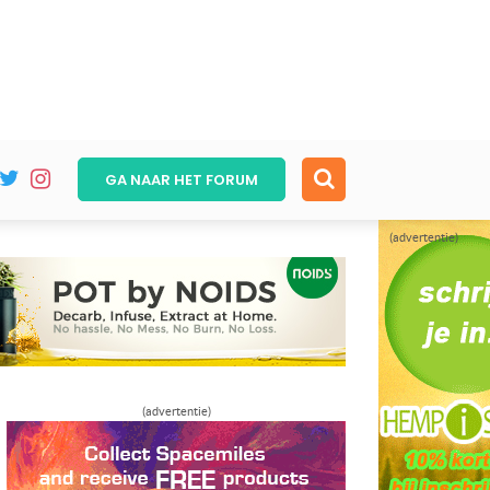
GA NAAR HET
FORUM
(advertentie)
(advertentie)