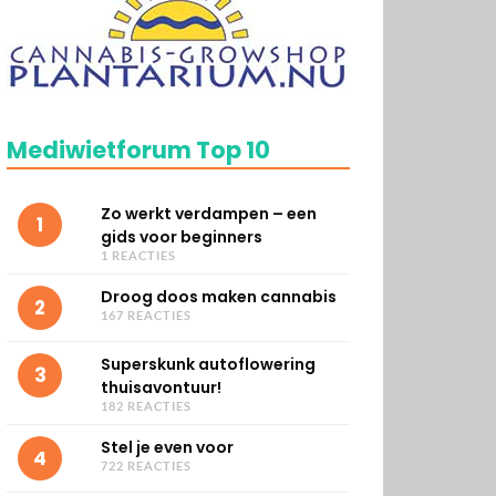
Mediwietforum Top 10
Zo werkt verdampen – een
1
gids voor beginners
1 REACTIES
Droog doos maken cannabis
2
167 REACTIES
Superskunk autoflowering
3
thuisavontuur!
182 REACTIES
Stel je even voor
4
722 REACTIES