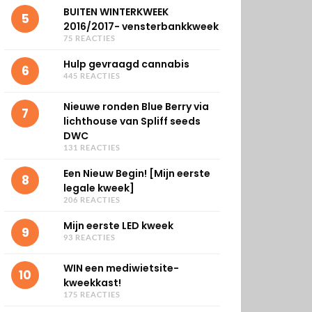
BUITEN WINTERKWEEK
5
2016/2017- vensterbankkweek
75 REACTIES
Hulp gevraagd cannabis
6
445 REACTIES
Nieuwe ronden Blue Berry via
7
lichthouse van Spliff seeds
DWC
131 REACTIES
Een Nieuw Begin! [Mijn eerste
8
legale kweek]
206 REACTIES
Mijn eerste LED kweek
9
93 REACTIES
WIN een mediwietsite-
10
kweekkast!
175 REACTIES