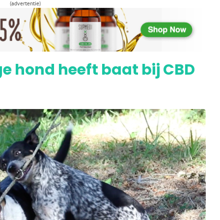
(advertentie)
 en pijn na een ongeluk
ge hond heeft baat bij CBD