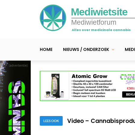
Mediwietsite
Mediwietforum
Alles over medicinale cannabis
HOME
NIEUWS / ONDERZOEK
MEDI
(advertentie)
Video – Vijf verhalen o
Video – CBD tegen PTSD
Video – Cannabisprodu
LEES OOK
Video – Vijf verhalen o