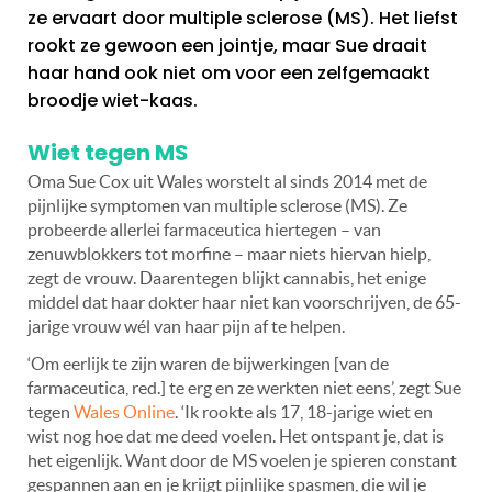
ze ervaart door multiple sclerose (MS). Het liefst
rookt ze gewoon een jointje, maar Sue draait
haar hand ook niet om voor een zelfgemaakt
broodje wiet-kaas.
Wiet tegen MS
Oma Sue Cox uit Wales worstelt al sinds 2014 met de
pijnlijke symptomen van multiple sclerose (MS). Ze
probeerde allerlei farmaceutica hiertegen – van
zenuwblokkers tot morfine – maar niets hiervan hielp,
zegt de vrouw. Daarentegen blijkt cannabis, het enige
middel dat haar dokter haar niet kan voorschrijven, de 65-
jarige vrouw wél van haar pijn af te helpen.
‘Om eerlijk te zijn waren de bijwerkingen [van de
farmaceutica, red.] te erg en ze werkten niet eens’, zegt Sue
tegen
Wales Online
. ‘Ik rookte als 17, 18-jarige wiet en
wist nog hoe dat me deed voelen. Het ontspant je, dat is
het eigenlijk. Want door de MS voelen je spieren constant
gespannen aan en je krijgt pijnlijke spasmen, die wil je