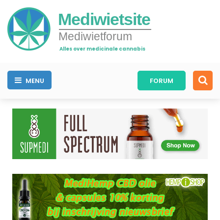
Mediwietsite
Mediwietforum
Alles over medicinale cannabis
MENU
FORUM