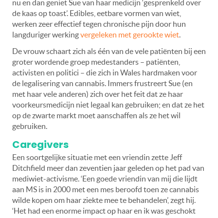
nu en dan geniet Sue van haar medicijn ‘gesprenkeld over
de kaas op toast’. Edibles, eetbare vormen van wiet,
werken zeer effectief tegen chronische pijn door hun
langduriger werking
vergeleken met gerookte wiet
.
De vrouw schaart zich als één van de vele patiënten bij een
groter wordende groep medestanders – patiënten,
activisten en politici – die zich in Wales hardmaken voor
de legalisering van cannabis. Immers frustreert Sue (en
met haar vele anderen) zich over het feit dat ze haar
voorkeursmedicijn niet legaal kan gebruiken; en dat ze het
op de zwarte markt moet aanschaffen als ze het wil
gebruiken.
Caregivers
Een soortgelijke situatie met een vriendin zette Jeff
Ditchfield meer dan zeventien jaar geleden op het pad van
mediwiet-activisme. ‘Een goede vriendin van mij die lijdt
aan MS is in 2000 met een mes beroofd toen ze cannabis
wilde kopen om haar ziekte mee te behandelen’, zegt hij.
‘Het had een enorme impact op haar en ik was geschokt