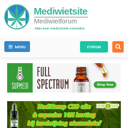
Mediwietsite
Mediwietforum
Alles over medicinale cannabis
MENU
FORUM