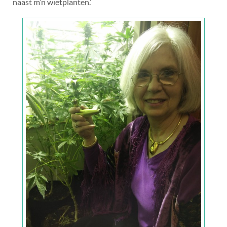
naast m’n wietplanten.’