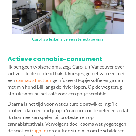
Carol is allesbehalve een stereotype oma
Actieve cannabis-consument
‘Ik ben geen typische oma’, zegt Carol uit Vancouver over
zichzelf. ‘In de ochtend bak ik koekjes, geniet van een met
een
cannabistinctuur
geïnfuseerd kopje koffie en ga dan
met m’n hond Bill langs de rivier lopen. Op de weg terug
stop ik soms bij het café voor een potje scrabble.’
Daarna is het tijd voor wat culturele ontwikkeling: ‘Ik
probeer dan een uurtje op m’n accordeon te oefenen zodat
ik daarmee kan spelen bij protesten en op
cannabisfestivals. Vervolgens doe ik soms wat yoga tegen
de sciatica (
rugpijn
) en duik de studio in om te schilderen