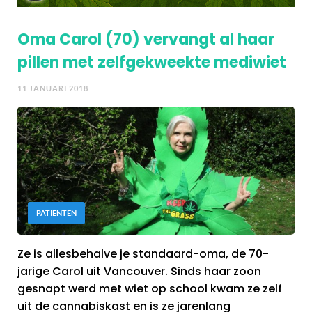
Oma Carol (70) vervangt al haar
pillen met zelfgekweekte mediwiet
11 JANUARI 2018
PATIËNTEN
Ze is allesbehalve je standaard-oma, de 70-
jarige Carol uit Vancouver. Sinds haar zoon
gesnapt werd met wiet op school kwam ze zelf
uit de cannabiskast en is ze jarenlang