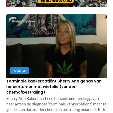
PATIËNTEN
Terminale kankerpatiënt Sherry Ann genas van
hersentumor met wietolie (zonder
chemo/bestraling)
Sherry Ann Baker heeft een hersentumor en krijgt van
haar artsen de diagnose 'terminale kankerpatiënt', maar ze
geneest en dat zonder chemo en bestraling maar mét Rick