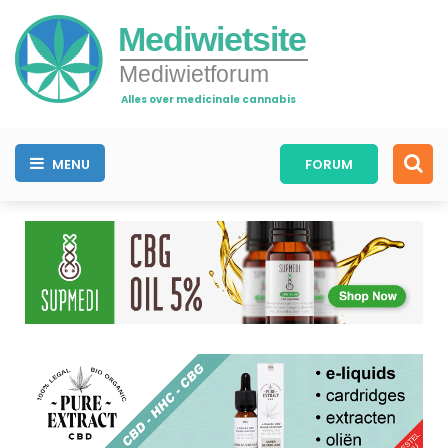
Mediwietsite
Mediwietforum
Alles over medicinale cannabis
MENU
FORUM