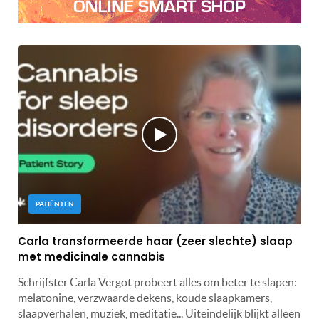
PATIËNTEN
Carla transformeerde haar (zeer slechte) slaap
met medicinale cannabis
Schrijfster Carla Vergot probeert alles om beter te slapen:
melatonine, verzwaarde dekens, koude slaapkamers,
slaapverhalen, muziek, meditatie... Uiteindelijk blijkt alleen