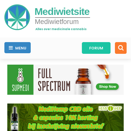
Mediwietsite
Mediwietforum
Alles over medicinale cannabis
MENU
FORUM