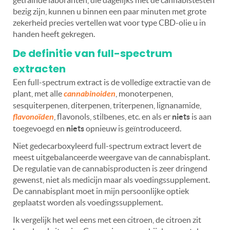
getrainde laboranten, die dagelijks met de cannabistesten
bezig zijn, kunnen u binnen een paar minuten met grote
zekerheid precies vertellen wat voor type CBD-olie u in
handen heeft gekregen.
De definitie van full-spectrum
extracten
Een full-spectrum extract is de volledige extractie van de
plant, met alle
cannabinoiden
, monoterpenen,
sesquiterpenen, diterpenen, triterpenen, lignanamide,
flavonoïden
, flavonols, stilbenes, etc. en als er
niets
is aan
toegevoegd en
niets
opnieuw is geïntroduceerd.
Niet gedecarboxyleerd full-spectrum extract levert de
meest uitgebalanceerde weergave van de cannabisplant.
De regulatie van de cannabisproducten is zeer dringend
gewenst, niet als medicijn maar als voedingssupplement.
De cannabisplant moet in mijn persoonlijke optiek
geplaatst worden als voedingssupplement.
Ik vergelijk het wel eens met een citroen, de citroen zit