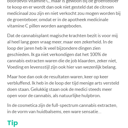
boordevol vitamine C, maar is gewoon bij de groenteboer
te koop en er wordt dan ook niet gesteld dat de citroen
medicinaal zou zijn en niet verkocht zou mogen worden bij
de groenteboer, omdat er in de apotheek medicinale
vitamine C pillen worden aangeboden.
Dat de cannabisplant magische krachten bezit is voor mij
al heel lang geen vraag meer, maar een zekerheid. In de
loop der jaren heb ik veel bijzondere dingen zien
geschieden. Ik ga niet verkondigen dat het 100% de
cannabis extracten waren die de job klaarden, zeker niet,
Voeding en levensstijl zijn ook hier van wezenlijk belang.
Maar hoe dan ook de resultaten waren, keer op keer
verbluffend. Ik heb in de loop der tijd menige arts versteld
doen staan. Gelukkig staan ook de medici steeds meer
open voor de cannabis, als natuurlijke hulpbron.
In de cosmetica zijn de full-spectrum cannabis extracten,
in de vorm van huidbalsems, een ware sensatie…
Tip