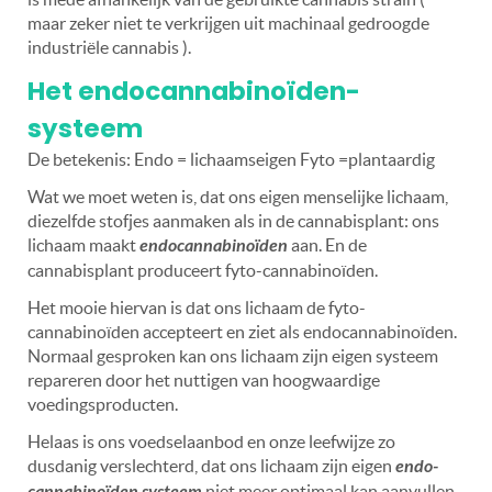
maar zeker niet te verkrijgen uit machinaal gedroogde
industriële cannabis ).
Het endocannabinoïden-
systeem
De betekenis: Endo = lichaamseigen Fyto =plantaardig
Wat we moet weten is, dat ons eigen menselijke lichaam,
diezelfde stofjes aanmaken als in de cannabisplant: ons
lichaam maakt
endocannabinoïden
aan. En de
cannabisplant produceert fyto-cannabinoïden.
Het mooie hiervan is dat ons lichaam de fyto-
cannabinoïden accepteert en ziet als endocannabinoïden.
Normaal gesproken kan ons lichaam zijn eigen systeem
repareren door het nuttigen van hoogwaardige
voedingsproducten.
Helaas is ons voedselaanbod en onze leefwijze zo
dusdanig verslechterd, dat ons lichaam zijn eigen
endo-
cannabinoïden systeem
niet meer optimaal kan aanvullen