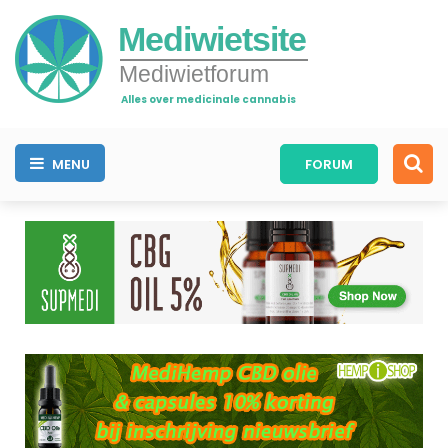
Mediwietsite
Mediwietforum
Alles over medicinale cannabis
MENU
FORUM