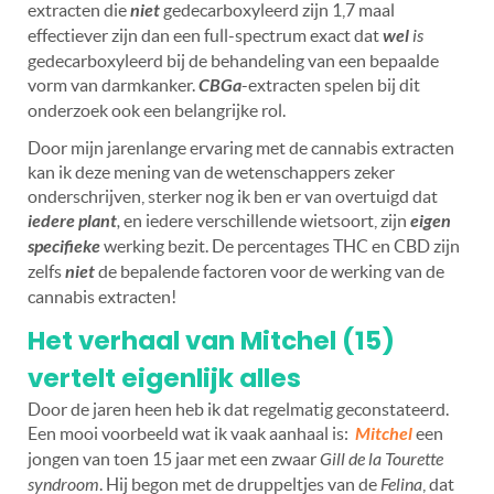
extracten die
niet
gedecarboxyleerd zijn 1,7 maal
effectiever zijn dan een full-spectrum exact dat
wel
is
gedecarboxyleerd bij de behandeling van een bepaalde
vorm van darmkanker.
CBGa
-extracten spelen bij dit
onderzoek ook een belangrijke rol.
Door mijn jarenlange ervaring met de cannabis extracten
kan ik deze mening van de wetenschappers zeker
onderschrijven, sterker nog ik ben er van overtuigd dat
iedere plant
,
en iedere verschillende wietsoort, zijn
eigen
specifieke
werking bezit. De percentages THC en CBD zijn
zelfs
niet
de bepalende factoren voor de werking van de
cannabis extracten!
Het verhaal van Mitchel (15)
vertelt eigenlijk alles
Door de jaren heen heb ik dat regelmatig geconstateerd.
Een mooi voorbeeld wat ik vaak aanhaal is:
Mitchel
een
jongen van toen 15 jaar met een zwaar
Gill de la Tourette
syndroom
. Hij begon met de druppeltjes van de
Felina
, dat