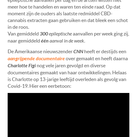
epileptische aanvallen per dag en de artsen wisten niet
meer hoe te handelen en waren ten einde raad. Op dat
moment zijn de ouders als laatste redmiddel CBD-
cannabis extracten gaan gebruiken en dat bleek een schot
in de roos.
Van gemiddeld
300
epileptische
aanvallen per week ging zij,
naar gemiddeld
één
aanval in de week
.
De Amerikaanse nieuwszender
CNN
heeft er destijds een
aangrijpende documentaire
over gemaakt en heeft daarna
Charlotte Figi
nog vele jaren gevolgd en diverse
documentaires gemaakt van haar ontwikkelingen. Helaas
is Charlotte op 13-jarige leeftijd overleden als gevolg van
Covid-19. Hier een
eerbetoon: