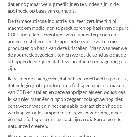
dat er nog maar weinig medicijnen te vinden zijn in de
apotheek, op basis van cannabis.
De farmaceutische industrie is al zeer geruime tijd bij
machte om medicijnen te produceren op basis van de pure
CBD-kristallen – eventueel verrijkt met terpenen en
andere kristallen – en de apotheken vol te zetten met
producten op basis van deze kristallen. Maar wanneer we
de apotheek bezoeken, komen we tot de conclusie dat de
schappen leeg zijn en dat deze producten er nagenoeg niet
zijn.
Ik wil hiermee aangeven, dat het toch wel heel frappant is,
dat er legio grote producenten full-spectrum olie maken
van CBD-kristallen en deze aanprijzen als een
wonderolie
.
Ik kan hier maar één ding op zeggen; zolang we nog niet
eens weten wat er in het cannabis-extract zit en hoe de
werking van alle componenten is, zal er voorlopig maar
één echt
full-spectrum-extract zijn en die kan alleen de
natuur zelf creëren.
Wij mensen zullen dat moeten accepteren.