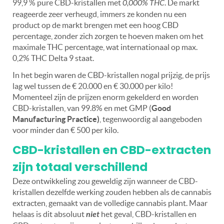
99,9 % pure CBD-kristallen met
0,000% THC
. De markt
reageerde zeer verheugd, immers ze konden nu een
product op de markt brengen met een hoog CBD
percentage, zonder zich zorgen te hoeven maken om het
maximale THC percentage, wat internationaal op max.
0,2% THC Delta 9 staat.
In het begin waren de CBD-kristallen nogal prijzig, de prijs
lag wel tussen de € 20.000 en € 30.000 per kilo!
Momenteel zijn de prijzen enorm gekelderd en worden
CBD-kristallen, van 99.8% en met GMP (
Good
Manufacturing Practice)
, tegenwoordig al aangeboden
voor minder dan € 500 per kilo.
CBD-kristallen en CBD-extracten
zijn totaal verschillend
Deze ontwikkeling zou geweldig zijn wanneer de CBD-
kristallen dezelfde werking zouden hebben als de cannabis
extracten, gemaakt van de volledige cannabis plant. Maar
helaas is dit absoluut
niet
het geval, CBD-kristallen en