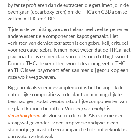
by far te profileren dan de extracten die geruime tijd in de
oven gaan (decarboxyleren) om de THCa en CBDa om te
zetten in THC en CBD.
Tijdens de verhitting worden helaas heel veel terpenen en
andere essentiële componenten kapot gemaakt. Het
verhitten van de wiet extracten is een gebruikelijk ritueel
voor recreatief gebruik, men moet weten dat de THCa niet
psychoactief is en men daarvan niet stoned of high wordt.
Door de THCa te verhitten, wordt deze omgezet in THC
en THC is wel psychoactief en kan men bij gebruik op een
roze wolk weg zweven.
Bij gebruik als voedingssupplement is het belangrijk de
natuurlijke compositie van de plant zo min mogelijk te
beschadigen, zodat we
alle
natuurlijke componenten van
de plant kunnen benutten. Voor
mij persoonlijk
is
decarboxyleren
als vloeken in de kerk. Als ik de mensen
vraag wat gezonder is: een krop verse andijvie in een
stampotje geprakt of een andijvie die tot snot gekookt is…
dan weten ze het wel.