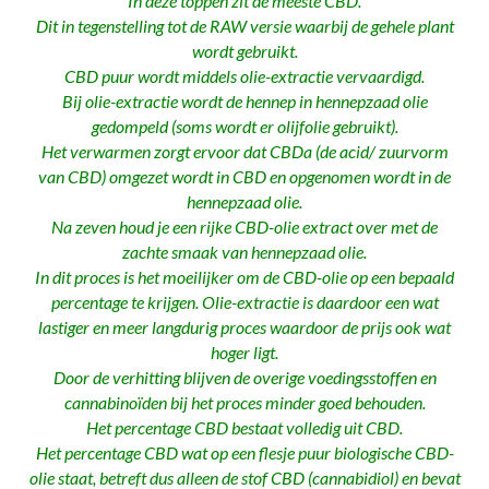
In deze toppen zit de meeste CBD.
Dit in tegenstelling tot de RAW versie waarbij de gehele plant
wordt gebruikt.
CBD puur wordt middels olie-extractie vervaardigd.
Bij olie-extractie wordt de hennep in hennepzaad olie
gedompeld (soms wordt er olijfolie gebruikt).
Het verwarmen zorgt ervoor dat CBDa (de acid/ zuurvorm
van CBD) omgezet wordt in CBD en opgenomen wordt in de
hennepzaad olie.
Na zeven houd je een rijke CBD-olie extract over met de
zachte smaak van hennepzaad olie.
In dit proces is het moeilijker om de CBD-olie op een bepaald
percentage te krijgen. Olie-extractie is daardoor een wat
lastiger en meer langdurig proces waardoor de prijs ook wat
hoger ligt.
Door de verhitting blijven de overige voedingsstoffen en
cannabinoïden bij het proces minder goed behouden.
Het percentage CBD bestaat volledig uit CBD.
Het percentage CBD wat op een flesje puur biologische CBD-
olie staat, betreft dus alleen de stof CBD (cannabidiol) en bevat