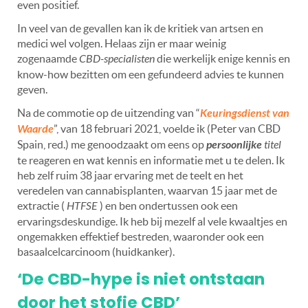
even positief.
In veel van de gevallen kan ik de kritiek van artsen en
medici wel volgen. Helaas zijn er maar weinig
zogenaamde
CBD-specialisten
die werkelijk enige kennis en
know-how bezitten om een gefundeerd advies te kunnen
geven.
Na de commotie op de uitzending van
“
Keuringsdienst van
Waarde
”, van 18 februari 2021, voelde ik (Peter van CBD
Spain, red.) me genoodzaakt om eens op
persoonlijke
titel
te reageren en wat kennis en informatie met u te delen. Ik
heb zelf ruim 38 jaar ervaring met de teelt en het
veredelen van cannabisplanten, waarvan 15 jaar met de
extractie (
HTFSE
) en ben ondertussen ook een
ervaringsdeskundige. Ik heb bij mezelf al vele kwaaltjes en
ongemakken effektief bestreden, waaronder ook een
basaalcelcarcinoom (huidkanker).
‘De CBD-hype is niet ontstaan
door het stofje CBD’