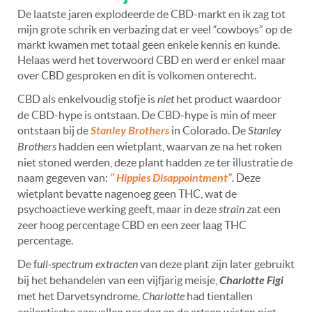
De laatste jaren explodeerde de CBD-markt en ik zag tot
mijn grote schrik en verbazing dat er veel
“c
owboys” op de
markt kwamen met totaal geen enkele kennis en kunde.
Helaas werd het toverwoord CBD en werd er enkel maar
over CBD gesproken en dit is volkomen onterecht.
CBD als enkelvoudig stofje is
niet
het product waardoor
de CBD-hype is ontstaan. De CBD-hype is min of meer
ontstaan bij de
Stanley Brothers
in Colorado. De
Stanley
Brothers
hadden een wietplant, waarvan ze na het roken
niet stoned werden, deze plant hadden ze ter illustratie de
naam gegeven van:
“ Hippies Disappointment”
.
Deze
wietplant bevatte nagenoeg geen THC, wat de
psychoactieve werking geeft, maar in deze
strain
zat een
zeer hoog percentage CBD en een zeer laag THC
percentage.
De f
ull-spectrum extracten
van deze plant zijn later gebruikt
bij het behandelen van een vijfjarig meisje,
Charlotte Figi
met het Darvetsyndrome.
Charlotte
had tientallen