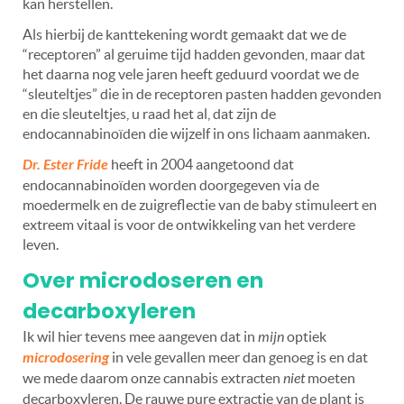
kan herstellen.
Als hierbij de kanttekening wordt gemaakt dat we de
“
receptoren” al geruime tijd hadden gevonden, maar dat
het daarna nog vele jaren heeft geduurd voordat we de
“
sleuteltjes” die in de receptoren pasten hadden gevonden
en die sleuteltjes, u raad het al, dat zijn de
endocannabinoïden die wijzelf in ons lichaam aanmaken.
Dr. Ester Fride
heeft in 2004 aangetoond dat
endocannabinoïden worden doorgegeven via de
moedermelk en de zuigreflectie van de baby stimuleert en
extreem vitaal is voor de ontwikkeling van het verdere
leven.
Over microdoseren en
decarboxyleren
Ik wil hier tevens mee aangeven dat in
mijn
optiek
microdosering
in vele gevallen meer dan genoeg is en dat
we mede daarom onze cannabis extracten
niet
moeten
decarboxyleren. De rauwe pure extractie van de plant is