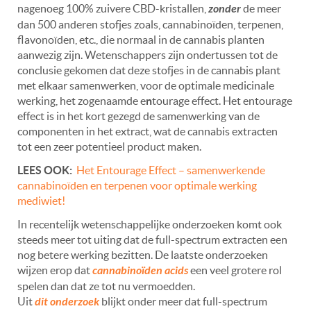
nagenoeg 100% zuivere CBD-kristallen,
zonder
de meer
dan 500 anderen stofjes zoals, cannabinoïden, terpenen,
flavonoïden, etc., die normaal in de cannabis planten
aanwezig zijn. Wetenschappers zijn ondertussen tot de
conclusie gekomen dat deze stofjes in de cannabis plant
met elkaar samenwerken, voor de optimale medicinale
werking, het zogenaamde e
n
tourage effect
. Het entourage
effect is in het kort gezegd de samenwerking van de
componenten in het extract, wat de cannabis extracten
tot een zeer potentieel product maken.
LEES OOK:
Het Entourage Effect – samenwerkende
cannabinoïden en terpenen voor optimale werking
mediwiet!
In recentelijk wetenschappelijke onderzoeken komt ook
steeds meer tot uiting dat de full-spectrum extracten een
nog betere werking bezitten. De laatste onderzoeken
wijzen erop dat
cannabinoïden acids
een veel grotere rol
spelen dan dat ze tot nu vermoedden.
Uit
dit onderzoek
blijkt onder meer dat full-spectrum