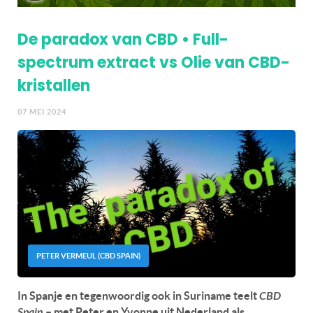
De paradox van CBD • Full-
spectrum extract vs Olie van CBD-
kristallen
07 MEI 2024
PETER VERMEUL (CBD SPAIN)
In Spanje en tegenwoordig ook in Suriname teelt
CBD
Spain
– met Peter en Yvonne uit Nederland als