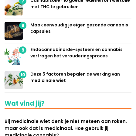
Cannabisolie? 10 goede redenen om wietolie
7
met THC te gebruiken
Maak eenvoudig je eigen gezonde cannabis
8
capsules
Endocannabinoïde-systeem én cannabis
9
vertragen het verouderingsproces
Deze 5 factoren bepalen de werking van
10
medicinale wiet
Wat vind jij?
Bij medicinale wiet denk je niet meteen aan roken,
maar ook dat is medicinaal. Hoe gebruik jij
medicinale cannabis?