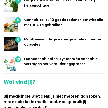
De gunstige effecten van CBD en THC bij
7
hersenschade
Cannabisolie? 10 goede redenen om wietolie
8
met THC te gebruiken
Maak eenvoudig je eigen gezonde cannabis
9
capsules
Endocannabinoïde-systeem én cannabis
10
vertragen het verouderingsproces
Wat vind jij?
Bij medicinale wiet denk je niet meteen aan roken,
maar ook dat is medicinaal. Hoe gebruik jij
medicinale cannabis?