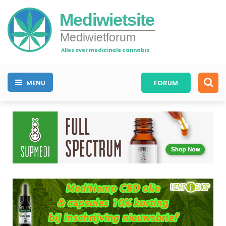
Mediwietsite
Mediwietforum
Alles over medicinale cannabis
MENU
FORUM