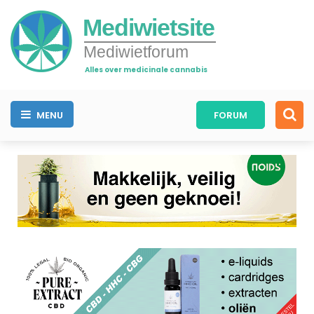
Mediwietsite
Mediwietforum
Alles over medicinale cannabis
MENU
FORUM